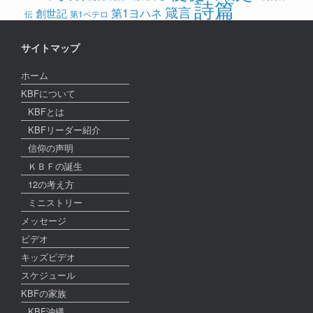
詩篇
箴言
第1ヨハネ
創世記
伝
第1ペテロ
サイトマップ
ホーム
KBFについて
KBFとは
KBFリーダー紹介
信仰の声明
ＫＢＦの誕生
12の考え方
ミニストリー
メッセージ
ビデオ
キッズビデオ
スケジュール
KBFの家族
KBF沖縄