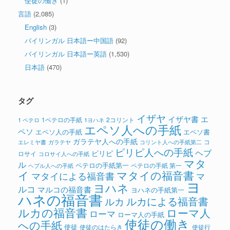
使徒の働き
(1)
言語
(2,085)
English
(3)
バイリンガル 日本語ー中国語
(92)
バイリンガル 日本語ー英語
(1,530)
日本語
(470)
タグ
イザヤ
イザヤ書
エ
1ペテロの手紙
2コリント
1 ペテロ
1ヨハネ
エペソ人への手紙
ペソ
エペソ人の手紙
エペソ書
ガラテヤ人への手紙
コ
ガラテヤ
コリント人への手紙第二
エレミヤ書
ピリピ人への手紙
ヘブ
ピリピ
ロサイ
コロサイ人への手紙
マタ
ル
ペテロの手紙第一
ペテロの手紙 第一
ヘブル人への手紙
イ
マタイの福音書
マタイによる福音書
マ
ヨ
ヨハネ
ルコ
マルコの福音書
ヨハネの手紙第一
ハネの福音書
ルカによる福音書
ルカ
ルカの福音書
ローマ人
ローマ
ローマ人の手紙
使徒の働き
への手紙
使徒
使徒のはたらき
使徒行