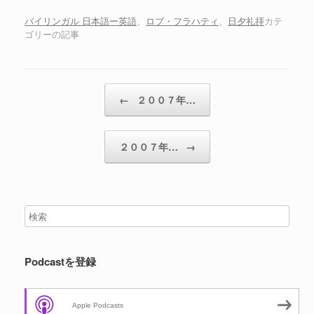
ー
ヤ
バイリンガル 日本語ー英語
、
ロブ・フラハティ
、
日夕礼拝
カテ
ゴリーの記事
ー
投稿ナビゲーション
←
２００７年…
２００７年…
→
Podcastを登録
Apple Podcasts