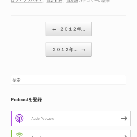
ロブ・フラハティ
、
日朝礼拝
、
日本語
カテゴリーの記事
ー
投稿ナビゲーション
←
２０１２年…
２０１２年…
→
Podcastを登録
Apple Podcasts