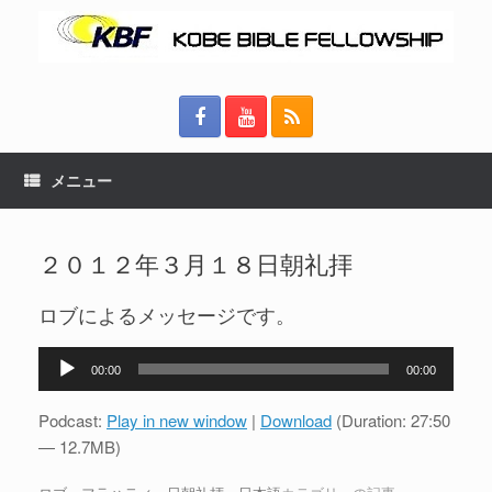
メニュー
２０１２年３月１８日朝礼拝
ロブによるメッセージです。
音
00:00
00:00
声
プ
Podcast:
Play in new window
|
Download
(Duration: 27:50
レ
— 12.7MB)
ー
ヤ