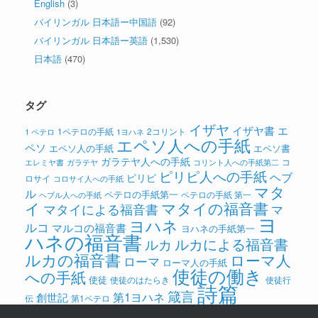
English
(3)
バイリンガル 日本語ー中国語
(92)
バイリンガル 日本語ー英語
(1,530)
日本語
(470)
タグ
イザヤ
イザヤ書
エ
1ペテロの手紙
2コリント
1 ペテロ
1ヨハネ
エペソ人への手紙
ペソ
エペソ人の手紙
エペソ書
ガラテヤ人への手紙
コ
ガラテヤ
コリント人への手紙第二
エレミヤ書
ピリピ人への手紙
ヘブ
ピリピ
ロサイ
コロサイ人への手紙
マタ
ル
ペテロの手紙第一
ペテロの手紙 第一
ヘブル人への手紙
イ
マタイの福音書
マタイによる福音書
マ
ヨ
ヨハネ
ルコ
マルコの福音書
ヨハネの手紙第一
ハネの福音書
ルカによる福音書
ルカ
ルカの福音書
ローマ人
ローマ
ローマ人の手紙
使徒の働き
への手紙
使徒
使徒のはたらき
使徒行
詩篇
箴言
第1ヨハネ
創世記
伝
第1ペテロ