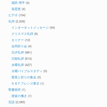
福田 周平
(4)
翁思恵
(4)
ビデオ
(154)
礼拝
(2,209)
インターネットメッセージ
(54)
クリスマス礼拝
(9)
セミナー
(12)
合同祈り会
(4)
日夕礼拝
(981)
日朝礼拝
(613)
水曜礼拝
(427)
火曜バイブルスタディ
(5)
賛美と祈りの集会
(3)
ＫＢＦフレンズ東京
(1)
聖書箇所
(1)
使徒の働き
(1)
言語
(2,085)