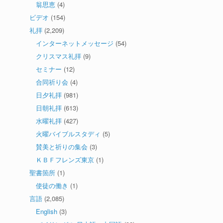
翁思恵
(4)
ビデオ
(154)
礼拝
(2,209)
インターネットメッセージ
(54)
クリスマス礼拝
(9)
セミナー
(12)
合同祈り会
(4)
日夕礼拝
(981)
日朝礼拝
(613)
水曜礼拝
(427)
火曜バイブルスタディ
(5)
賛美と祈りの集会
(3)
ＫＢＦフレンズ東京
(1)
聖書箇所
(1)
使徒の働き
(1)
言語
(2,085)
English
(3)