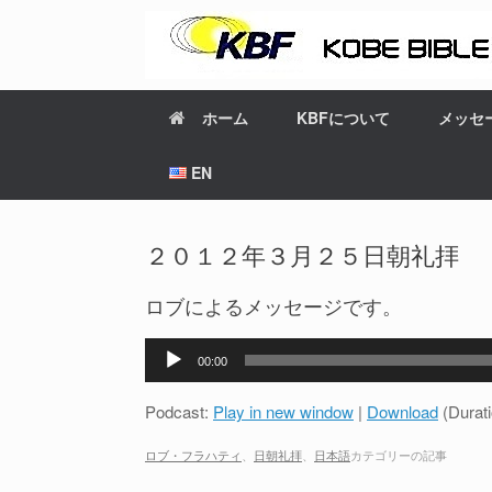
ホーム
KBFについて
メッセ
EN
２０１２年３月２５日朝礼拝
ロブによるメッセージです。
音
00:00
声
プ
Podcast:
Play in new window
|
Download
(Durat
レ
ー
ロブ・フラハティ
、
日朝礼拝
、
日本語
カテゴリーの記事
ヤ