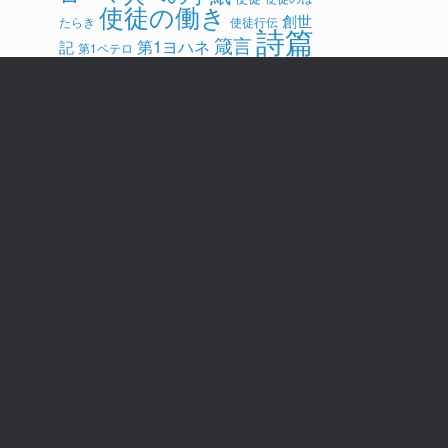
使徒の働き
創世
たらき
使徒行伝
詩篇
箴言
第1ヨハネ
記
第1ペテロ