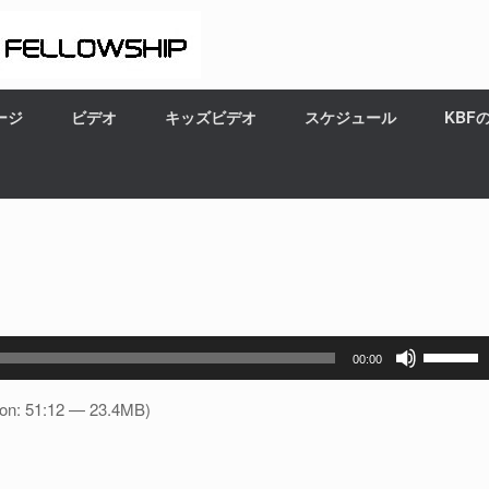
ージ
ビデオ
キッズビデオ
スケジュール
KBF
ボ
00:00
リ
ュ
ion: 51:12 — 23.4MB)
ー
ム
調