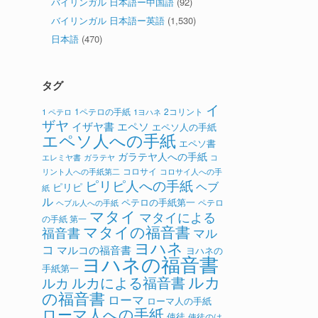
バイリンガル 日本語ー中国語
(92)
バイリンガル 日本語ー英語
(1,530)
日本語
(470)
タグ
イ
1ペテロの手紙
2コリント
1 ペテロ
1ヨハネ
ザヤ
イザヤ書
エペソ
エペソ人の手紙
エペソ人への手紙
エペソ書
ガラテヤ人への手紙
ガラテヤ
コ
エレミヤ書
コロサイ
リント人への手紙第二
コロサイ人への手
ピリピ人への手紙
ヘブ
ピリピ
紙
ル
ペテロの手紙第一
ペテロ
ヘブル人への手紙
マタイ
マタイによる
の手紙 第一
マタイの福音書
福音書
マル
ヨハネ
コ
マルコの福音書
ヨハネの
ヨハネの福音書
手紙第一
ルカ
ルカによる福音書
ルカ
の福音書
ローマ
ローマ人の手紙
ローマ人への手紙
使徒
使徒のは