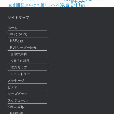
詩篇
箴言
第1ヨハネ
創世記
伝
第1ペテロ
サイトマップ
ホーム
KBFについて
KBFとは
KBFリーダー紹介
信仰の声明
ＫＢＦの誕生
12の考え方
ミニストリー
メッセージ
ビデオ
キッズビデオ
スケジュール
KBFの家族
KBF沖縄