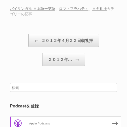
ー
ヤ
バイリンガル 日本語ー英語
、
ロブ・フラハティ
、
日夕礼拝
カテ
ゴリーの記事
ー
投稿ナビゲーション
←
２０１２年４月２２日朝礼拝
２０１２年…
→
Podcastを登録
Apple Podcasts