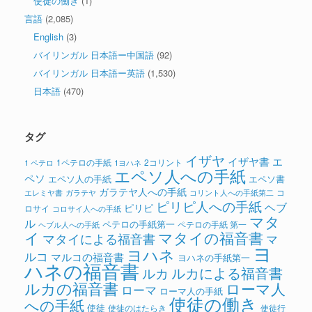
使徒の働き
(1)
言語
(2,085)
English
(3)
バイリンガル 日本語ー中国語
(92)
バイリンガル 日本語ー英語
(1,530)
日本語
(470)
タグ
イザヤ
イザヤ書
エ
1ペテロの手紙
2コリント
1 ペテロ
1ヨハネ
エペソ人への手紙
ペソ
エペソ人の手紙
エペソ書
ガラテヤ人への手紙
コ
ガラテヤ
コリント人への手紙第二
エレミヤ書
ピリピ人への手紙
ヘブ
ピリピ
ロサイ
コロサイ人への手紙
マタ
ル
ペテロの手紙第一
ペテロの手紙 第一
ヘブル人への手紙
イ
マタイの福音書
マタイによる福音書
マ
ヨ
ヨハネ
ルコ
マルコの福音書
ヨハネの手紙第一
ハネの福音書
ルカによる福音書
ルカ
ルカの福音書
ローマ人
ローマ
ローマ人の手紙
使徒の働き
への手紙
使徒
使徒のはたらき
使徒行