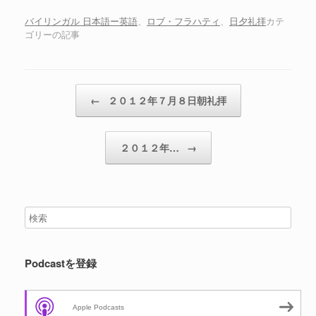
ー
ヤ
バイリンガル 日本語ー英語
、
ロブ・フラハティ
、
日夕礼拝
カテ
ゴリーの記事
ー
投稿ナビゲーション
←
２０１２年７月８日朝礼拝
２０１２年…
→
Podcastを登録
Apple Podcasts