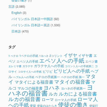
使徒の働き
(1)
言語
(2,085)
English
(3)
バイリンガル 日本語ー中国語
(92)
バイリンガル 日本語ー英語
(1,530)
日本語
(470)
タグ
イザヤ
イザヤ書
エ
1ペテロの手紙
2コリント
1 ペテロ
1ヨハネ
エペソ人への手紙
ペソ
エペソ人の手紙
エペソ書
ガラテヤ人への手紙
コ
ガラテヤ
コリント人への手紙第二
エレミヤ書
ピリピ人への手紙
ヘブ
ピリピ
ロサイ
コロサイ人への手紙
マタ
ル
ペテロの手紙第一
ペテロの手紙 第一
ヘブル人への手紙
イ
マタイの福音書
マタイによる福音書
マ
ヨ
ヨハネ
ルコ
マルコの福音書
ヨハネの手紙第一
ハネの福音書
ルカによる福音書
ルカ
ルカの福音書
ローマ人
ローマ
ローマ人の手紙
使徒の働き
への手紙
使徒
使徒のはたらき
使徒行