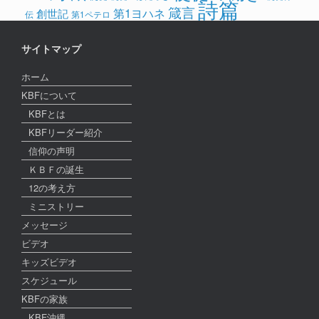
詩篇
箴言
第1ヨハネ
創世記
伝
第1ペテロ
サイトマップ
ホーム
KBFについて
KBFとは
KBFリーダー紹介
信仰の声明
ＫＢＦの誕生
12の考え方
ミニストリー
メッセージ
ビデオ
キッズビデオ
スケジュール
KBFの家族
KBF沖縄