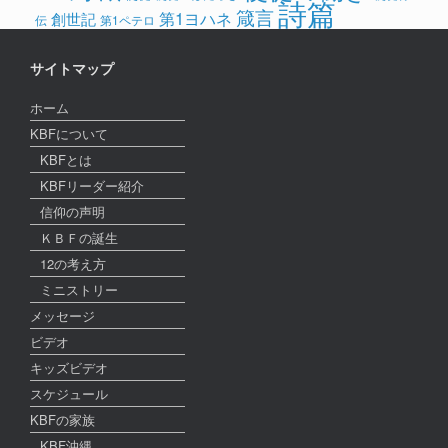
詩篇
箴言
第1ヨハネ
創世記
伝
第1ペテロ
サイトマップ
ホーム
KBFについて
KBFとは
KBFリーダー紹介
信仰の声明
ＫＢＦの誕生
12の考え方
ミニストリー
メッセージ
ビデオ
キッズビデオ
スケジュール
KBFの家族
KBF沖縄