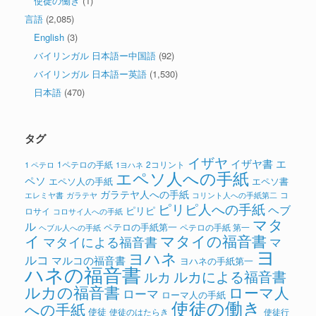
使徒の働き
(1)
言語
(2,085)
English
(3)
バイリンガル 日本語ー中国語
(92)
バイリンガル 日本語ー英語
(1,530)
日本語
(470)
タグ
イザヤ
イザヤ書
エ
1ペテロの手紙
2コリント
1 ペテロ
1ヨハネ
エペソ人への手紙
ペソ
エペソ人の手紙
エペソ書
ガラテヤ人への手紙
コ
ガラテヤ
コリント人への手紙第二
エレミヤ書
ピリピ人への手紙
ヘブ
ピリピ
ロサイ
コロサイ人への手紙
マタ
ル
ペテロの手紙第一
ペテロの手紙 第一
ヘブル人への手紙
イ
マタイの福音書
マタイによる福音書
マ
ヨ
ヨハネ
ルコ
マルコの福音書
ヨハネの手紙第一
ハネの福音書
ルカによる福音書
ルカ
ルカの福音書
ローマ人
ローマ
ローマ人の手紙
使徒の働き
への手紙
使徒
使徒のはたらき
使徒行