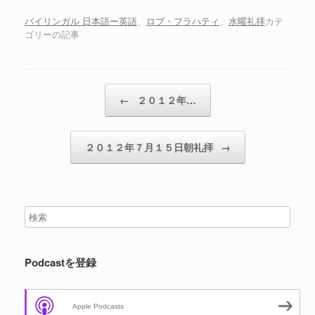
ー
ヤ
バイリンガル 日本語ー英語
、
ロブ・フラハティ
、
水曜礼拝
カテ
ゴリーの記事
ー
投稿ナビゲーション
←
２０１２年…
２０１２年７月１５日朝礼拝
→
Podcastを登録
Apple Podcasts