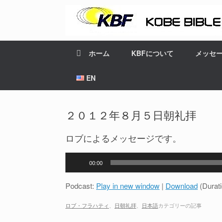
ホーム
KBFについて
メッセ
EN
２０１２年８月５日朝礼拝
ロブによるメッセージです。
音
00:00
声
プ
Podcast:
Play in new window
|
Download
(Durat
レ
ー
ロブ・フラハティ
、
日朝礼拝
、
日本語
カテゴリーの記事
ヤ