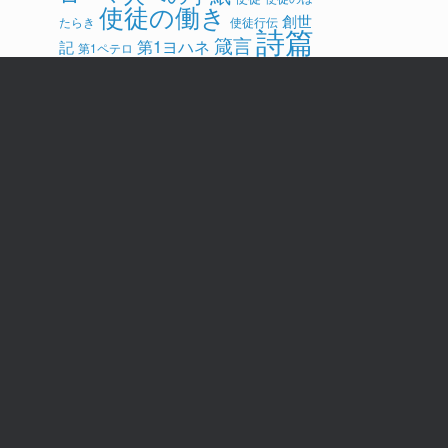
使徒の働き
創世
たらき
使徒行伝
詩篇
箴言
第1ヨハネ
記
第1ペテロ