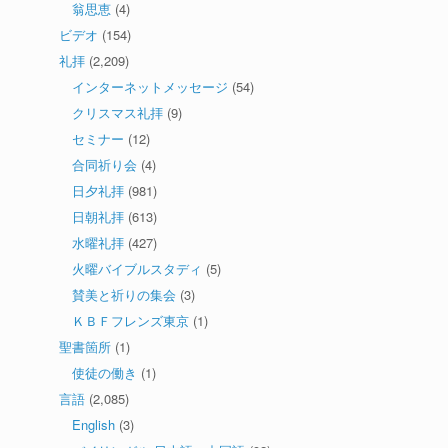
翁思恵
(4)
ビデオ
(154)
礼拝
(2,209)
インターネットメッセージ
(54)
クリスマス礼拝
(9)
セミナー
(12)
合同祈り会
(4)
日夕礼拝
(981)
日朝礼拝
(613)
水曜礼拝
(427)
火曜バイブルスタディ
(5)
賛美と祈りの集会
(3)
ＫＢＦフレンズ東京
(1)
聖書箇所
(1)
使徒の働き
(1)
言語
(2,085)
English
(3)