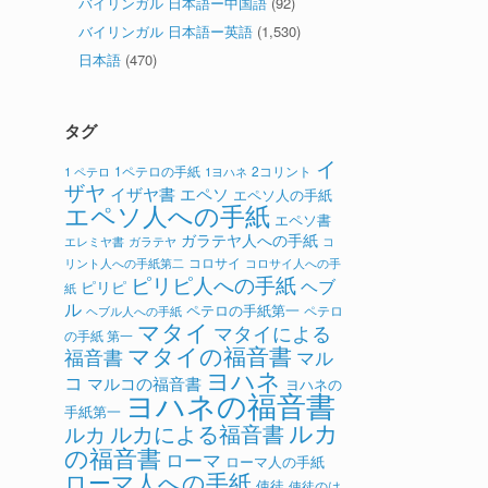
バイリンガル 日本語ー中国語
(92)
バイリンガル 日本語ー英語
(1,530)
日本語
(470)
タグ
イ
1ペテロの手紙
2コリント
1 ペテロ
1ヨハネ
ザヤ
イザヤ書
エペソ
エペソ人の手紙
エペソ人への手紙
エペソ書
ガラテヤ人への手紙
ガラテヤ
コ
エレミヤ書
コロサイ
リント人への手紙第二
コロサイ人への手
ピリピ人への手紙
ヘブ
ピリピ
紙
ル
ペテロの手紙第一
ペテロ
ヘブル人への手紙
マタイ
マタイによる
の手紙 第一
マタイの福音書
福音書
マル
ヨハネ
コ
マルコの福音書
ヨハネの
ヨハネの福音書
手紙第一
ルカ
ルカによる福音書
ルカ
の福音書
ローマ
ローマ人の手紙
ローマ人への手紙
使徒
使徒のは