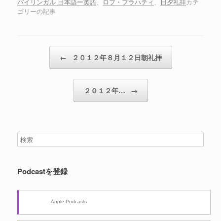
ヤ
バイリンガル 日本語ー英語
、
ロブ・フラハティ
、
日夕礼拝
カテ
ゴリーの記事
ー
投稿ナビゲーション
←
２０１２年８月１２日朝礼拝
２０１２年…
→
Podcastを登録
Apple Podcasts