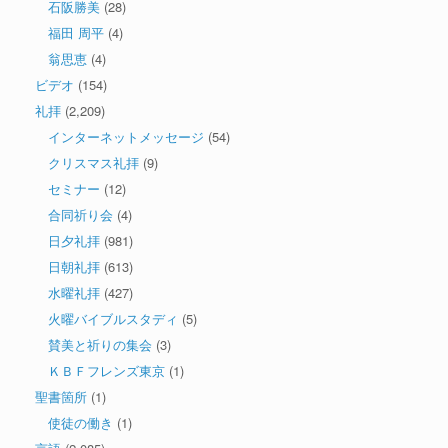
石阪勝美
(28)
福田 周平
(4)
翁思恵
(4)
ビデオ
(154)
礼拝
(2,209)
インターネットメッセージ
(54)
クリスマス礼拝
(9)
セミナー
(12)
合同祈り会
(4)
日夕礼拝
(981)
日朝礼拝
(613)
水曜礼拝
(427)
火曜バイブルスタディ
(5)
賛美と祈りの集会
(3)
ＫＢＦフレンズ東京
(1)
聖書箇所
(1)
使徒の働き
(1)