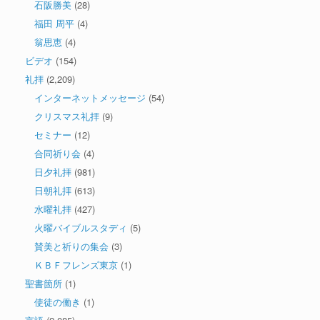
石阪勝美
(28)
福田 周平
(4)
翁思恵
(4)
ビデオ
(154)
礼拝
(2,209)
インターネットメッセージ
(54)
クリスマス礼拝
(9)
セミナー
(12)
合同祈り会
(4)
日夕礼拝
(981)
日朝礼拝
(613)
水曜礼拝
(427)
火曜バイブルスタディ
(5)
賛美と祈りの集会
(3)
ＫＢＦフレンズ東京
(1)
聖書箇所
(1)
使徒の働き
(1)