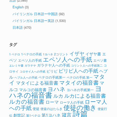
言語
(2,085)
English
(3)
バイリンガル 日本語ー中国語
(92)
バイリンガル 日本語ー英語
(1,530)
日本語
(470)
タグ
イザヤ
イザヤ書
エ
1ペテロの手紙
2コリント
1 ペテロ
1ヨハネ
エペソ人への手紙
ペソ
エペソ人の手紙
エペソ書
ガラテヤ人への手紙
コ
ガラテヤ
コリント人への手紙第二
エレミヤ書
ピリピ人への手紙
ヘブ
ピリピ
ロサイ
コロサイ人への手紙
マタ
ル
ペテロの手紙第一
ペテロの手紙 第一
ヘブル人への手紙
イ
マタイの福音書
マタイによる福音書
マ
ヨ
ヨハネ
ルコ
マルコの福音書
ヨハネの手紙第一
ハネの福音書
ルカによる福音書
ルカ
ルカの福音書
ローマ人
ローマ
ローマ人の手紙
使徒の働き
への手紙
使徒
使徒のはたらき
使徒行
詩篇
箴言
第1ヨハネ
創世記
伝
第1ペテロ