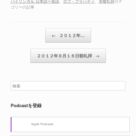
ヤ
バイリンガル 日本語ー英語
、
ロブ・フラハティ
、
水曜礼拝
カテ
ゴリーの記事
ー
投稿ナビゲーション
←
２０１２年…
２０１２年９月１６日朝礼拝
→
Podcastを登録
Apple Podcasts