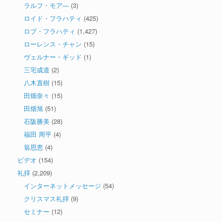
ラルフ・モア―
(3)
ロイド・フラハティ
(425)
ロブ・フラハティ
(1,427)
ローレンス・チャン
(15)
ヴェルナー・ギッド
(1)
三宅成道
(2)
八木直樹
(15)
田畑奈々
(15)
田畑旭
(51)
石阪勝美
(28)
福田 周平
(4)
翁思恵
(4)
ビデオ
(154)
礼拝
(2,209)
インターネットメッセージ
(54)
クリスマス礼拝
(9)
セミナー
(12)