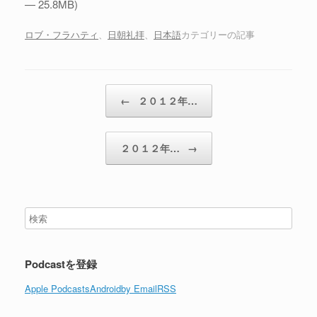
— 25.8MB)
ロブ・フラハティ
、
日朝礼拝
、
日本語
カテゴリーの記事
投稿ナビゲーション
←
２０１２年…
２０１２年…
→
Podcastを登録
Apple Podcasts
Android
by Email
RSS