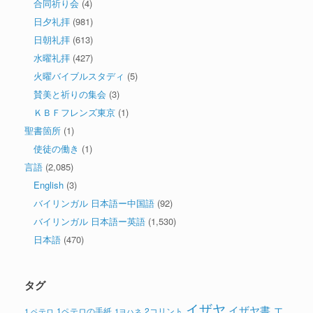
合同祈り会
(4)
日夕礼拝
(981)
日朝礼拝
(613)
水曜礼拝
(427)
火曜バイブルスタディ
(5)
賛美と祈りの集会
(3)
ＫＢＦフレンズ東京
(1)
聖書箇所
(1)
使徒の働き
(1)
言語
(2,085)
English
(3)
バイリンガル 日本語ー中国語
(92)
バイリンガル 日本語ー英語
(1,530)
日本語
(470)
タグ
イザヤ
イザヤ書
エ
1ペテロの手紙
2コリント
1 ペテロ
1ヨハネ