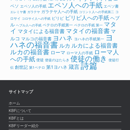
エペソ人への手紙
ペソ
エペソ人の手紙
エペソ書
ガラテヤ人への手紙
コ
ガラテヤ
コリント人への手紙第二
エレミヤ書
ピリピ人への手紙
ヘブ
ピリピ
ロサイ
コロサイ人への手紙
マタ
ル
ペテロの手紙第一
ペテロの手紙 第一
ヘブル人への手紙
イ
マタイの福音書
マタイによる福音書
マ
ヨ
ヨハネ
ルコ
マルコの福音書
ヨハネの手紙第一
ハネの福音書
ルカによる福音書
ルカ
ルカの福音書
ローマ人
ローマ
ローマ人の手紙
使徒の働き
への手紙
使徒
使徒のはたらき
使徒行
詩篇
箴言
第1ヨハネ
創世記
伝
第1ペテロ
サイトマップ
ホーム
KBFについて
KBFとは
KBFリーダー紹介