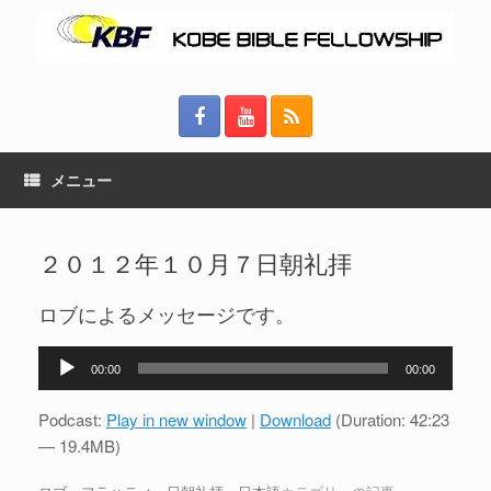
メニュー
２０１２年１０月７日朝礼拝
ロブによるメッセージです。
音
00:00
00:00
声
プ
Podcast:
Play in new window
|
Download
(Duration: 42:23
レ
— 19.4MB)
ー
ヤ