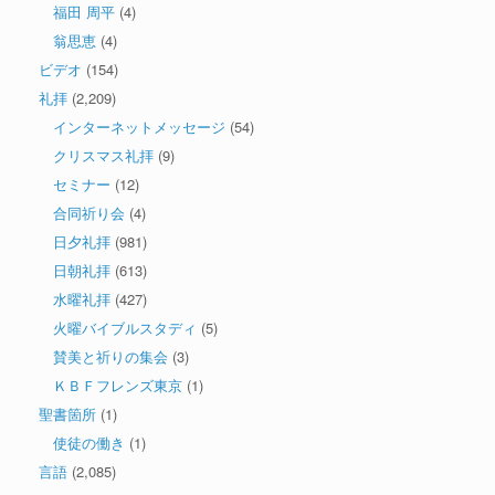
福田 周平
(4)
翁思恵
(4)
ビデオ
(154)
礼拝
(2,209)
インターネットメッセージ
(54)
クリスマス礼拝
(9)
セミナー
(12)
合同祈り会
(4)
日夕礼拝
(981)
日朝礼拝
(613)
水曜礼拝
(427)
火曜バイブルスタディ
(5)
賛美と祈りの集会
(3)
ＫＢＦフレンズ東京
(1)
聖書箇所
(1)
使徒の働き
(1)
言語
(2,085)