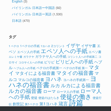
English
(3)
バイリンガル 日本語ー中国語
(92)
バイリンガル 日本語ー英語
(1,530)
日本語
(470)
タグ
イザヤ
イザヤ書
エ
1ペテロの手紙
2コリント
1 ペテロ
1ヨハネ
エペソ人への手紙
ペソ
エペソ人の手紙
エペソ書
ガラテヤ人への手紙
コ
ガラテヤ
コリント人への手紙第二
エレミヤ書
ピリピ人への手紙
ヘブ
ピリピ
ロサイ
コロサイ人への手紙
マタ
ル
ペテロの手紙第一
ペテロの手紙 第一
ヘブル人への手紙
イ
マタイの福音書
マタイによる福音書
マ
ヨ
ヨハネ
ルコ
マルコの福音書
ヨハネの手紙第一
ハネの福音書
ルカによる福音書
ルカ
ルカの福音書
ローマ人
ローマ
ローマ人の手紙
使徒の働き
への手紙
使徒
使徒のはたらき
使徒行
詩篇
箴言
第1ヨハネ
創世記
伝
第1ペテロ