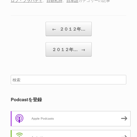
ロブ・フラハティ
、
日朝礼拝
、
日本語
カテゴリーの記事
ー
投稿ナビゲーション
←
２０１２年…
２０１２年…
→
Podcastを登録
Apple Podcasts