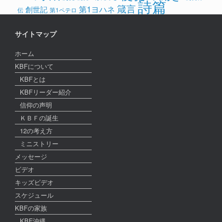
詩篇
箴言
第1ヨハネ
創世記
伝
第1ペテロ
サイトマップ
ホーム
KBFについて
KBFとは
KBFリーダー紹介
信仰の声明
ＫＢＦの誕生
12の考え方
ミニストリー
メッセージ
ビデオ
キッズビデオ
スケジュール
KBFの家族
KBF沖縄