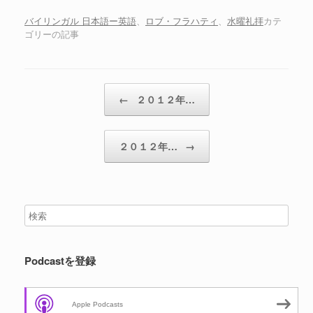
ー
ヤ
バイリンガル 日本語ー英語
、
ロブ・フラハティ
、
水曜礼拝
カテ
ゴリーの記事
ー
投稿ナビゲーション
←
２０１２年…
２０１２年…
→
Podcastを登録
Apple Podcasts