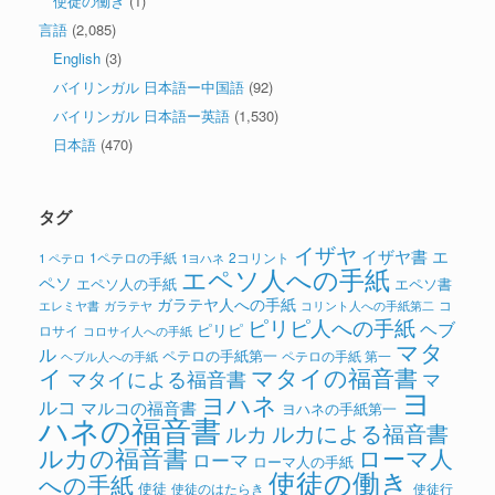
使徒の働き
(1)
言語
(2,085)
English
(3)
バイリンガル 日本語ー中国語
(92)
バイリンガル 日本語ー英語
(1,530)
日本語
(470)
タグ
イザヤ
イザヤ書
エ
1ペテロの手紙
2コリント
1 ペテロ
1ヨハネ
エペソ人への手紙
ペソ
エペソ人の手紙
エペソ書
ガラテヤ人への手紙
コ
ガラテヤ
コリント人への手紙第二
エレミヤ書
ピリピ人への手紙
ヘブ
ピリピ
ロサイ
コロサイ人への手紙
マタ
ル
ペテロの手紙第一
ペテロの手紙 第一
ヘブル人への手紙
イ
マタイの福音書
マタイによる福音書
マ
ヨ
ヨハネ
ルコ
マルコの福音書
ヨハネの手紙第一
ハネの福音書
ルカによる福音書
ルカ
ルカの福音書
ローマ人
ローマ
ローマ人の手紙
使徒の働き
への手紙
使徒
使徒のはたらき
使徒行