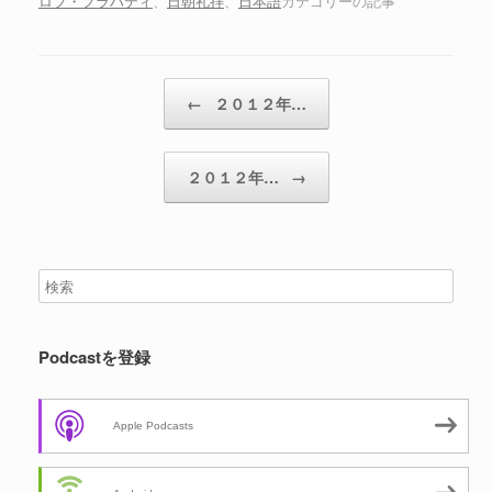
ロブ・フラハティ
、
日朝礼拝
、
日本語
カテゴリーの記事
ー
投稿ナビゲーション
←
２０１２年…
２０１２年…
→
Podcastを登録
Apple Podcasts