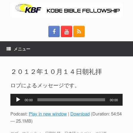
メニュー
２０１２年１０月１４日朝礼拝
ロブによるメッセージです。
音
00:00
00:00
声
プ
Podcast:
Play in new window
|
Download
(Duration: 54:54
レ
— 25.1MB)
ー
ヤ