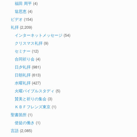
福田 周平
(4)
翁思恵
(4)
ビデオ
(154)
礼拝
(2,209)
インターネットメッセージ
(54)
クリスマス礼拝
(9)
セミナー
(12)
合同祈り会
(4)
日夕礼拝
(981)
日朝礼拝
(613)
水曜礼拝
(427)
火曜バイブルスタディ
(5)
賛美と祈りの集会
(3)
ＫＢＦフレンズ東京
(1)
聖書箇所
(1)
使徒の働き
(1)
言語
(2,085)