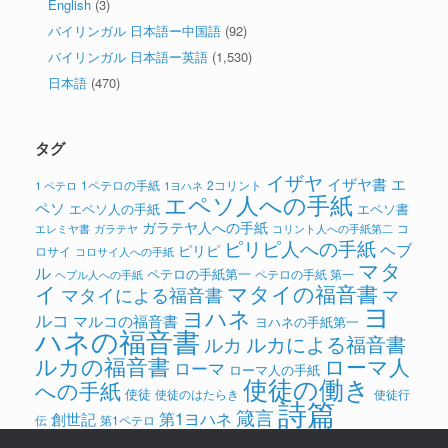
English
(3)
バイリンガル 日本語ー中国語
(92)
バイリンガル 日本語ー英語
(1,530)
日本語
(470)
タグ
イザヤ
イザヤ書
エ
1ペテロの手紙
2コリント
1 ペテロ
1ヨハネ
エペソ人への手紙
ペソ
エペソ人の手紙
エペソ書
ガラテヤ人への手紙
コ
ガラテヤ
コリント人への手紙第二
エレミヤ書
ピリピ人への手紙
ヘブ
ピリピ
ロサイ
コロサイ人への手紙
マタ
ル
ペテロの手紙第一
ペテロの手紙 第一
ヘブル人への手紙
イ
マタイの福音書
マタイによる福音書
マ
ヨ
ヨハネ
ルコ
マルコの福音書
ヨハネの手紙第一
ハネの福音書
ルカによる福音書
ルカ
ルカの福音書
ローマ人
ローマ
ローマ人の手紙
使徒の働き
への手紙
使徒
使徒のはたらき
使徒行
詩篇
箴言
第1ヨハネ
創世記
伝
第1ペテロ