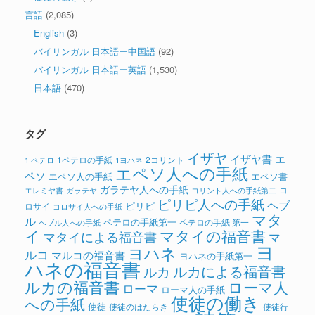
言語
(2,085)
English
(3)
バイリンガル 日本語ー中国語
(92)
バイリンガル 日本語ー英語
(1,530)
日本語
(470)
タグ
イザヤ
イザヤ書
エ
1ペテロの手紙
2コリント
1 ペテロ
1ヨハネ
エペソ人への手紙
ペソ
エペソ人の手紙
エペソ書
ガラテヤ人への手紙
コ
ガラテヤ
コリント人への手紙第二
エレミヤ書
ピリピ人への手紙
ヘブ
ピリピ
ロサイ
コロサイ人への手紙
マタ
ル
ペテロの手紙第一
ペテロの手紙 第一
ヘブル人への手紙
イ
マタイの福音書
マタイによる福音書
マ
ヨ
ヨハネ
ルコ
マルコの福音書
ヨハネの手紙第一
ハネの福音書
ルカによる福音書
ルカ
ルカの福音書
ローマ人
ローマ
ローマ人の手紙
使徒の働き
への手紙
使徒
使徒のはたらき
使徒行