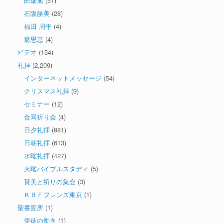
田畑旭
(51)
石阪勝美
(28)
福田 周平
(4)
翁思恵
(4)
ビデオ
(154)
礼拝
(2,209)
インターネットメッセージ
(54)
クリスマス礼拝
(9)
セミナー
(12)
合同祈り会
(4)
日夕礼拝
(981)
日朝礼拝
(613)
水曜礼拝
(427)
火曜バイブルスタディ
(5)
賛美と祈りの集会
(3)
ＫＢＦフレンズ東京
(1)
聖書箇所
(1)
使徒の働き
(1)