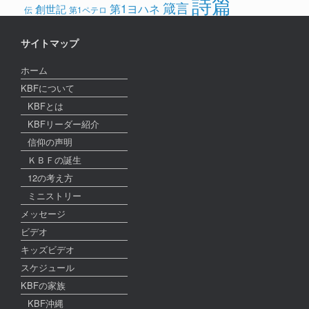
詩篇
箴言
第1ヨハネ
創世記
伝
第1ペテロ
サイトマップ
ホーム
KBFについて
KBFとは
KBFリーダー紹介
信仰の声明
ＫＢＦの誕生
12の考え方
ミニストリー
メッセージ
ビデオ
キッズビデオ
スケジュール
KBFの家族
KBF沖縄