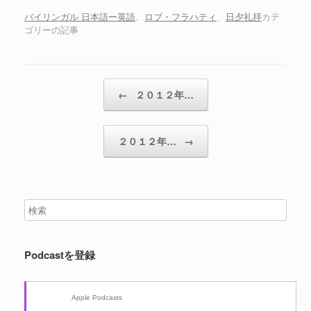
バイリンガル 日本語ー英語
、
ロブ・フラハティ
、
日夕礼拝
カテ
ゴリーの記事
投稿ナビゲーション
←
２０１２年…
２０１２年…
→
Podcastを登録
Apple Podcasts