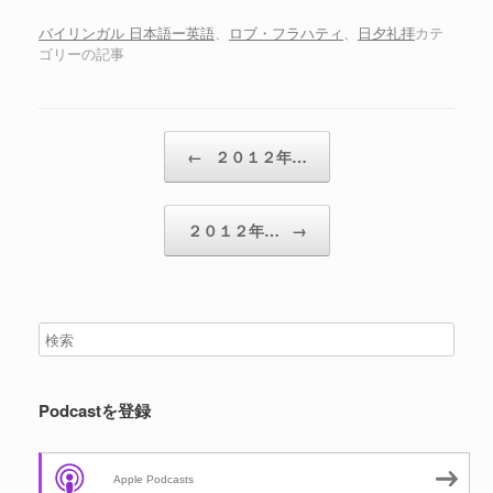
ー
ヤ
バイリンガル 日本語ー英語
、
ロブ・フラハティ
、
日夕礼拝
カテ
ゴリーの記事
ー
投稿ナビゲーション
←
２０１２年…
２０１２年…
→
Podcastを登録
Apple Podcasts