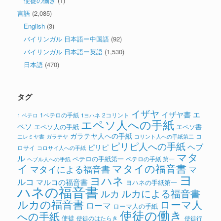
使徒の働き
(1)
言語
(2,085)
English
(3)
バイリンガル 日本語ー中国語
(92)
バイリンガル 日本語ー英語
(1,530)
日本語
(470)
タグ
イザヤ
イザヤ書
エ
1ペテロの手紙
2コリント
1 ペテロ
1ヨハネ
エペソ人への手紙
ペソ
エペソ人の手紙
エペソ書
ガラテヤ人への手紙
コ
ガラテヤ
コリント人への手紙第二
エレミヤ書
ピリピ人への手紙
ヘブ
ピリピ
ロサイ
コロサイ人への手紙
マタ
ル
ペテロの手紙第一
ペテロの手紙 第一
ヘブル人への手紙
イ
マタイの福音書
マタイによる福音書
マ
ヨ
ヨハネ
ルコ
マルコの福音書
ヨハネの手紙第一
ハネの福音書
ルカによる福音書
ルカ
ルカの福音書
ローマ人
ローマ
ローマ人の手紙
使徒の働き
への手紙
使徒
使徒のはたらき
使徒行