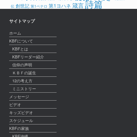
詩篇
箴言
第1ヨハネ
創世記
伝
第1ペテロ
サイトマップ
ホーム
KBFについて
KBFとは
KBFリーダー紹介
信仰の声明
ＫＢＦの誕生
12の考え方
ミニストリー
メッセージ
ビデオ
キッズビデオ
スケジュール
KBFの家族
KBF沖縄