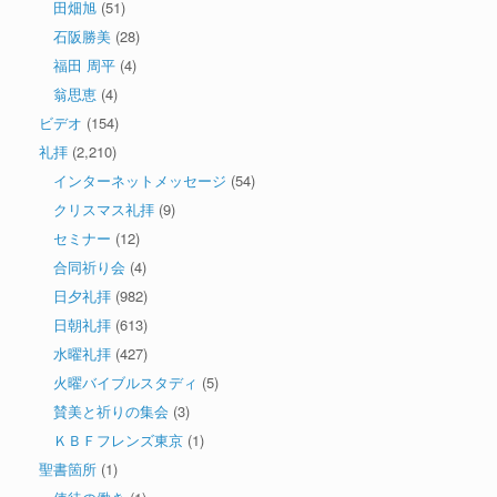
田畑旭
(51)
石阪勝美
(28)
福田 周平
(4)
翁思恵
(4)
ビデオ
(154)
礼拝
(2,210)
インターネットメッセージ
(54)
クリスマス礼拝
(9)
セミナー
(12)
合同祈り会
(4)
日夕礼拝
(982)
日朝礼拝
(613)
水曜礼拝
(427)
火曜バイブルスタディ
(5)
賛美と祈りの集会
(3)
ＫＢＦフレンズ東京
(1)
聖書箇所
(1)