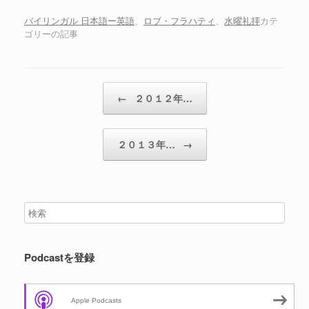
ー
ヤ
バイリンガル 日本語ー英語
、
ロブ・フラハティ
、
水曜礼拝
カテ
ゴリーの記事
ー
投稿ナビゲーション
←
２０１２年…
２０１３年…
→
Podcastを登録
Apple Podcasts