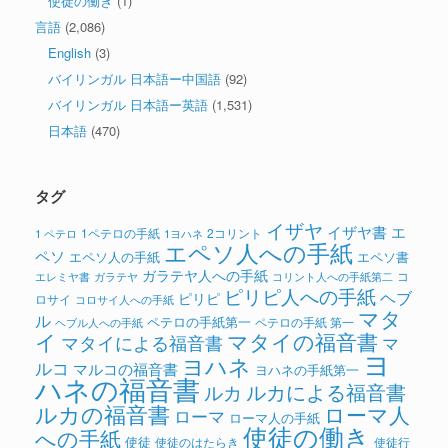
使徒の働き
(1)
言語
(2,086)
English
(3)
バイリンガル 日本語ー中国語
(92)
バイリンガル 日本語ー英語
(1,531)
日本語
(470)
タグ
イザヤ
イザヤ書
エ
1ペテロの手紙
2コリント
1 ペテロ
1ヨハネ
エペソ人への手紙
ペソ
エペソ人の手紙
エペソ書
ガラテヤ人への手紙
コ
ガラテヤ
コリント人への手紙第二
エレミヤ書
ピリピ人への手紙
ヘブ
ピリピ
ロサイ
コロサイ人への手紙
マタ
ル
ペテロの手紙第一
ペテロの手紙 第一
ヘブル人への手紙
イ
マタイの福音書
マタイによる福音書
マ
ヨ
ヨハネ
ルコ
マルコの福音書
ヨハネの手紙第一
ハネの福音書
ルカによる福音書
ルカ
ルカの福音書
ローマ人
ローマ
ローマ人の手紙
使徒の働き
への手紙
使徒
使徒のはたらき
使徒行