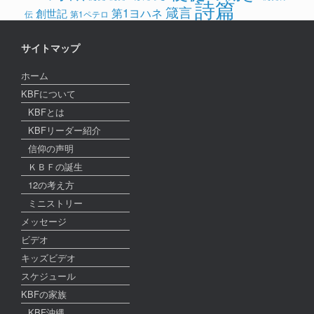
詩篇
箴言
第1ヨハネ
創世記
伝
第1ペテロ
サイトマップ
ホーム
KBFについて
KBFとは
KBFリーダー紹介
信仰の声明
ＫＢＦの誕生
12の考え方
ミニストリー
メッセージ
ビデオ
キッズビデオ
スケジュール
KBFの家族
KBF沖縄