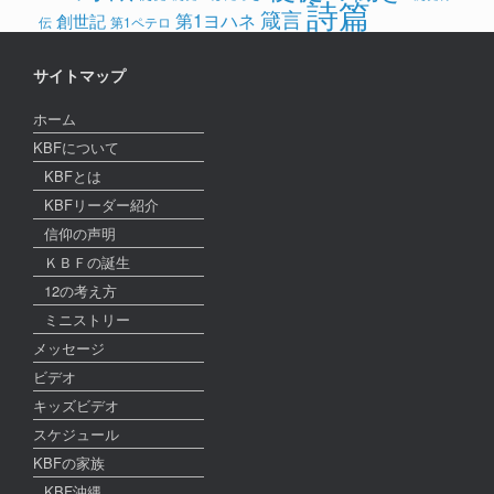
詩篇
箴言
第1ヨハネ
創世記
伝
第1ペテロ
サイトマップ
ホーム
KBFについて
KBFとは
KBFリーダー紹介
信仰の声明
ＫＢＦの誕生
12の考え方
ミニストリー
メッセージ
ビデオ
キッズビデオ
スケジュール
KBFの家族
KBF沖縄