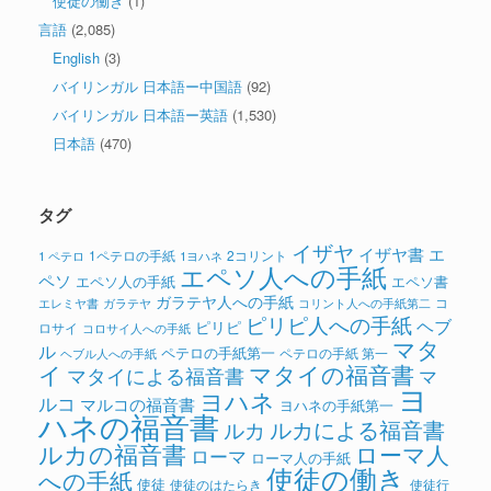
使徒の働き
(1)
言語
(2,085)
English
(3)
バイリンガル 日本語ー中国語
(92)
バイリンガル 日本語ー英語
(1,530)
日本語
(470)
タグ
イザヤ
イザヤ書
エ
1ペテロの手紙
2コリント
1 ペテロ
1ヨハネ
エペソ人への手紙
ペソ
エペソ人の手紙
エペソ書
ガラテヤ人への手紙
コ
ガラテヤ
コリント人への手紙第二
エレミヤ書
ピリピ人への手紙
ヘブ
ピリピ
ロサイ
コロサイ人への手紙
マタ
ル
ペテロの手紙第一
ペテロの手紙 第一
ヘブル人への手紙
イ
マタイの福音書
マタイによる福音書
マ
ヨ
ヨハネ
ルコ
マルコの福音書
ヨハネの手紙第一
ハネの福音書
ルカによる福音書
ルカ
ルカの福音書
ローマ人
ローマ
ローマ人の手紙
使徒の働き
への手紙
使徒
使徒のはたらき
使徒行