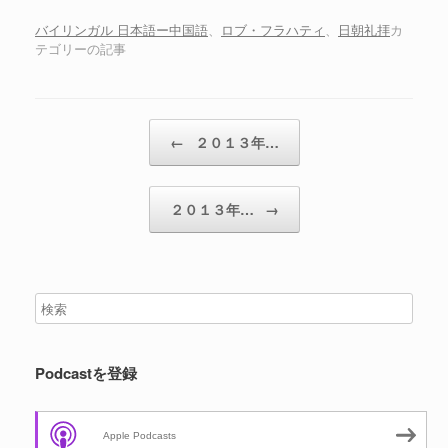
ー
ヤ
バイリンガル 日本語ー中国語
、
ロブ・フラハティ
、
日朝礼拝
カ
テゴリーの記事
ー
投稿ナビゲーション
←
２０１３年…
２０１３年…
→
Podcastを登録
Apple Podcasts