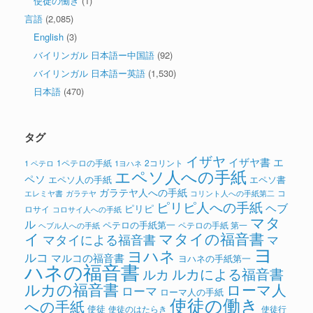
使徒の働き
(1)
言語
(2,085)
English
(3)
バイリンガル 日本語ー中国語
(92)
バイリンガル 日本語ー英語
(1,530)
日本語
(470)
タグ
イザヤ
イザヤ書
エ
1ペテロの手紙
2コリント
1 ペテロ
1ヨハネ
エペソ人への手紙
ペソ
エペソ人の手紙
エペソ書
ガラテヤ人への手紙
コ
ガラテヤ
コリント人への手紙第二
エレミヤ書
ピリピ人への手紙
ヘブ
ピリピ
ロサイ
コロサイ人への手紙
マタ
ル
ペテロの手紙第一
ペテロの手紙 第一
ヘブル人への手紙
イ
マタイの福音書
マタイによる福音書
マ
ヨ
ヨハネ
ルコ
マルコの福音書
ヨハネの手紙第一
ハネの福音書
ルカによる福音書
ルカ
ルカの福音書
ローマ人
ローマ
ローマ人の手紙
使徒の働き
への手紙
使徒
使徒のはたらき
使徒行