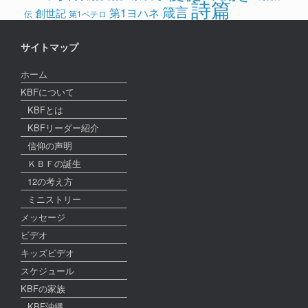
詩篇
箴言
第1ヨハネ
創世記
伝
第1ペテロ
サイトマップ
ホーム
KBFについて
KBFとは
KBFリーダー紹介
信仰の声明
ＫＢＦの誕生
12の考え方
ミニストリー
メッセージ
ビデオ
キッズビデオ
スケジュール
KBFの家族
KBF沖縄