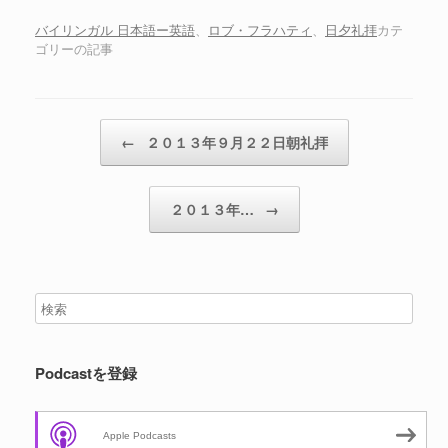
ー
ヤ
バイリンガル 日本語ー英語
、
ロブ・フラハティ
、
日夕礼拝
カテ
ゴリーの記事
ー
投稿ナビゲーション
←
２０１３年９月２２日朝礼拝
２０１３年…
→
Podcastを登録
Apple Podcasts