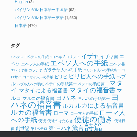
English
(3)
バイリンガル 日本語ー中国語
(92)
バイリンガル 日本語ー英語
(1,530)
日本語
(470)
タグ
イザヤ
イザヤ書
エ
1ペテロの手紙
2コリント
1 ペテロ
1ヨハネ
エペソ人への手紙
ペソ
エペソ人の手紙
エペソ書
ガラテヤ人への手紙
コ
ガラテヤ
コリント人への手紙第二
エレミヤ書
ピリピ人への手紙
ヘブ
ピリピ
ロサイ
コロサイ人への手紙
マタ
ル
ペテロの手紙第一
ペテロの手紙 第一
ヘブル人への手紙
イ
マタイの福音書
マタイによる福音書
マ
ヨ
ヨハネ
ルコ
マルコの福音書
ヨハネの手紙第一
ハネの福音書
ルカによる福音書
ルカ
ルカの福音書
ローマ人
ローマ
ローマ人の手紙
使徒の働き
への手紙
使徒
使徒のはたらき
使徒行
詩篇
箴言
第1ヨハネ
創世記
伝
第1ペテロ