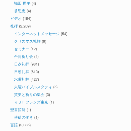
福田 周平
(4)
翁思恵
(4)
ビデオ
(154)
礼拝
(2,209)
インターネットメッセージ
(54)
クリスマス礼拝
(9)
セミナー
(12)
合同祈り会
(4)
日夕礼拝
(981)
日朝礼拝
(613)
水曜礼拝
(427)
火曜バイブルスタディ
(5)
賛美と祈りの集会
(3)
ＫＢＦフレンズ東京
(1)
聖書箇所
(1)
使徒の働き
(1)
言語
(2,085)