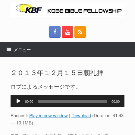
メニュー
２０１３年１２月１５日朝礼拝
ロブによるメッセージです。
音
00:00
00:00
声
プ
Podcast:
Play in new window
|
Download
(Duration: 41:43
レ
— 19.1MB)
ー
ヤ