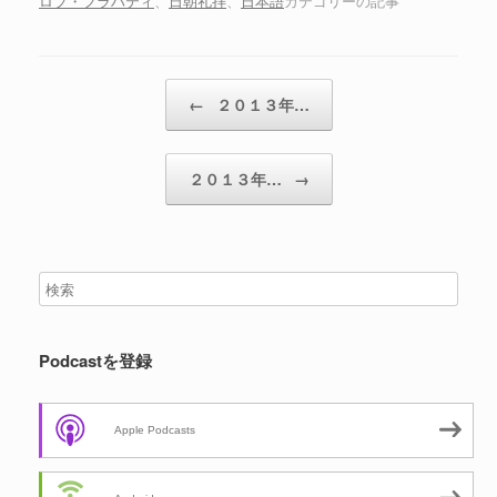
ロブ・フラハティ
、
日朝礼拝
、
日本語
カテゴリーの記事
ー
投稿ナビゲーション
←
２０１３年…
２０１３年…
→
Podcastを登録
Apple Podcasts