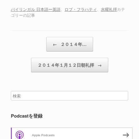
ー
ヤ
バイリンガル 日本語ー英語
、
ロブ・フラハティ
、
水曜礼拝
カテ
ゴリーの記事
ー
投稿ナビゲーション
←
２０１４年…
２０１４年１月１２日朝礼拝
→
Podcastを登録
Apple Podcasts