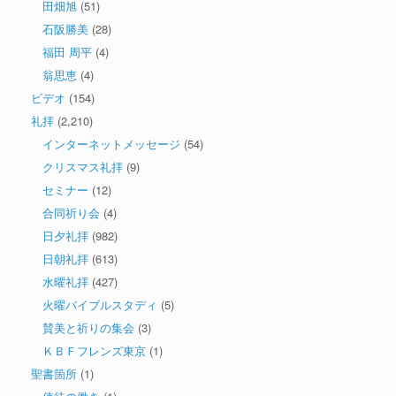
田畑旭
(51)
石阪勝美
(28)
福田 周平
(4)
翁思恵
(4)
ビデオ
(154)
礼拝
(2,210)
インターネットメッセージ
(54)
クリスマス礼拝
(9)
セミナー
(12)
合同祈り会
(4)
日夕礼拝
(982)
日朝礼拝
(613)
水曜礼拝
(427)
火曜バイブルスタディ
(5)
賛美と祈りの集会
(3)
ＫＢＦフレンズ東京
(1)
聖書箇所
(1)