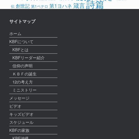
詩篇
箴言
第1ヨハネ
創世記
伝
第1ペテロ
サイトマップ
ホーム
KBFについて
KBFとは
KBFリーダー紹介
信仰の声明
ＫＢＦの誕生
12の考え方
ミニストリー
メッセージ
ビデオ
キッズビデオ
スケジュール
KBFの家族
KBF沖縄