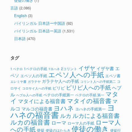
使徒の働き
(1)
言語
(2,086)
English
(3)
バイリンガル 日本語ー中国語
(92)
バイリンガル 日本語ー英語
(1,531)
日本語
(470)
タグ
イザヤ
イザヤ書
エ
1ペテロの手紙
2コリント
1 ペテロ
1ヨハネ
エペソ人への手紙
ペソ
エペソ人の手紙
エペソ書
ガラテヤ人への手紙
コ
ガラテヤ
コリント人への手紙第二
エレミヤ書
ピリピ人への手紙
ヘブ
ピリピ
ロサイ
コロサイ人への手紙
マタ
ル
ペテロの手紙第一
ペテロの手紙 第一
ヘブル人への手紙
イ
マタイの福音書
マタイによる福音書
マ
ヨ
ヨハネ
ルコ
マルコの福音書
ヨハネの手紙第一
ハネの福音書
ルカによる福音書
ルカ
ルカの福音書
ローマ人
ローマ
ローマ人の手紙
使徒の働き
への手紙
使徒
使徒のはたらき
使徒行