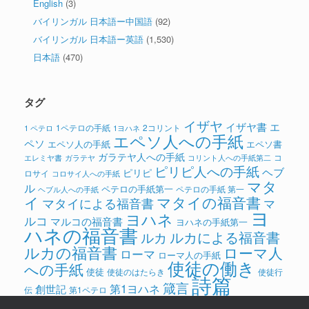
English
(3)
バイリンガル 日本語ー中国語
(92)
バイリンガル 日本語ー英語
(1,530)
日本語
(470)
タグ
イザヤ
イザヤ書
エ
1ペテロの手紙
2コリント
1 ペテロ
1ヨハネ
エペソ人への手紙
ペソ
エペソ人の手紙
エペソ書
ガラテヤ人への手紙
コ
ガラテヤ
コリント人への手紙第二
エレミヤ書
ピリピ人への手紙
ヘブ
ピリピ
ロサイ
コロサイ人への手紙
マタ
ル
ペテロの手紙第一
ペテロの手紙 第一
ヘブル人への手紙
イ
マタイの福音書
マタイによる福音書
マ
ヨ
ヨハネ
ルコ
マルコの福音書
ヨハネの手紙第一
ハネの福音書
ルカによる福音書
ルカ
ルカの福音書
ローマ人
ローマ
ローマ人の手紙
使徒の働き
への手紙
使徒
使徒のはたらき
使徒行
詩篇
箴言
第1ヨハネ
創世記
伝
第1ペテロ