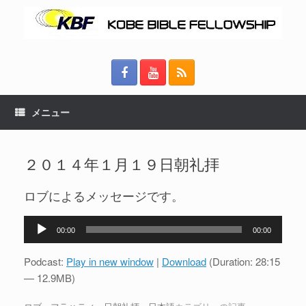
メニュー
２０１４年１月１９日朝礼拝
ロブによるメッセージです。
音
00:00
00:00
声
プ
Podcast:
Play in new window
|
Download
(Duration: 28:15
レ
— 12.9MB)
ー
ヤ