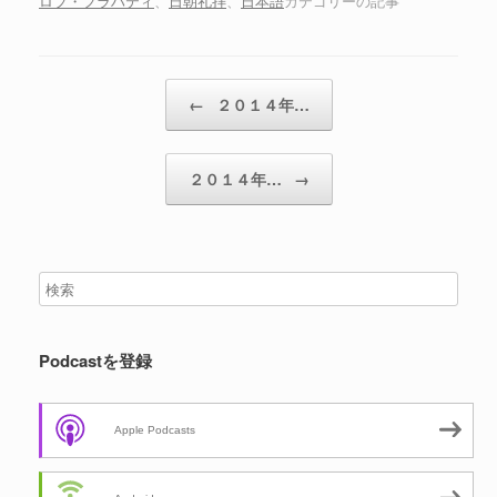
ロブ・フラハティ
、
日朝礼拝
、
日本語
カテゴリーの記事
ー
投稿ナビゲーション
←
２０１４年…
２０１４年…
→
Podcastを登録
Apple Podcasts