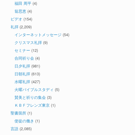
福田 周平
(4)
翁思恵
(4)
ビデオ
(154)
礼拝
(2,209)
インターネットメッセージ
(54)
クリスマス礼拝
(9)
セミナー
(12)
合同祈り会
(4)
日夕礼拝
(981)
日朝礼拝
(613)
水曜礼拝
(427)
火曜バイブルスタディ
(5)
賛美と祈りの集会
(3)
ＫＢＦフレンズ東京
(1)
聖書箇所
(1)
使徒の働き
(1)
言語
(2,085)