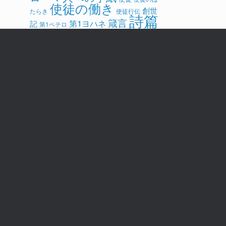
使徒の働き
創世
たらき
使徒行伝
詩篇
箴言
第1ヨハネ
記
第1ペテロ