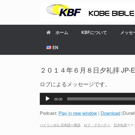
ホーム
KBFについて
メッセ
EN
２０１４年６月８日夕礼拝 JP-EN bi
ロブによるメッセージです。
音
00:00
声
プ
Podcast:
Play in new window
|
Download
(Durat
レ
ー
バイリンガル 日本語ー英語
、
ロブ・フラハティ
、
日夕礼拝
カテ
ヤ