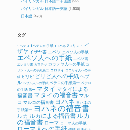
バイリンガル 日本語ー中国語
(92)
バイリンガル 日本語ー英語
(1,530)
日本語
(470)
タグ
イ
1ペテロの手紙
2コリント
1 ペテロ
1ヨハネ
ザヤ
イザヤ書
エペソ
エペソ人の手紙
エペソ人への手紙
エペソ書
ガラテヤ人への手紙
ガラテヤ
コ
エレミヤ書
コロサイ
リント人への手紙第二
コロサイ人への手
ピリピ人への手紙
ヘブ
ピリピ
紙
ル
ペテロの手紙第一
ペテロ
ヘブル人への手紙
マタイ
マタイによる
の手紙 第一
マタイの福音書
福音書
マル
ヨハネ
コ
マルコの福音書
ヨハネの
ヨハネの福音書
手紙第一
ルカ
ルカによる福音書
ルカ
の福音書
ローマ
ローマ人の手紙
ローマ人への手紙
使徒
使徒のは