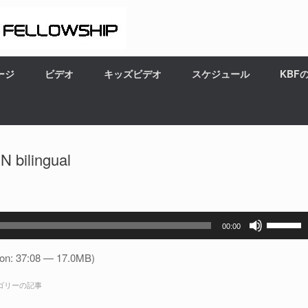
ージ
ビデオ
キッズビデオ
スケジュール
KBF
lingual
ボ
00:00
リ
ュ
ion: 37:08 — 17.0MB)
ー
ゴリーの記事
ム
調