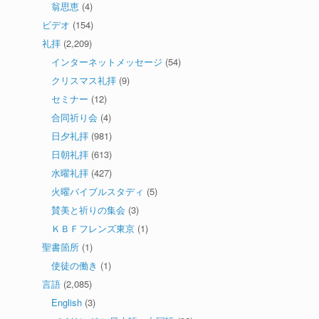
翁思恵
(4)
ビデオ
(154)
礼拝
(2,209)
インターネットメッセージ
(54)
クリスマス礼拝
(9)
セミナー
(12)
合同祈り会
(4)
日夕礼拝
(981)
日朝礼拝
(613)
水曜礼拝
(427)
火曜バイブルスタディ
(5)
賛美と祈りの集会
(3)
ＫＢＦフレンズ東京
(1)
聖書箇所
(1)
使徒の働き
(1)
言語
(2,085)
English
(3)