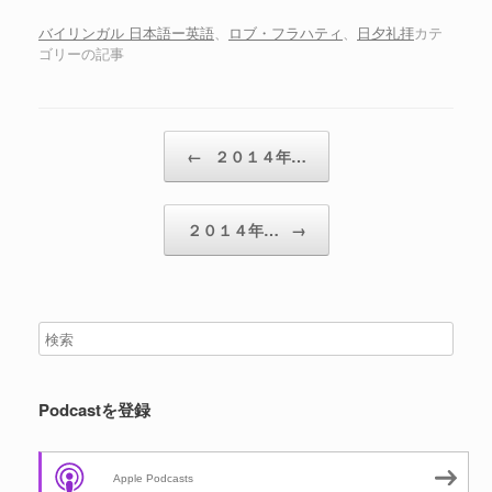
ー
ヤ
バイリンガル 日本語ー英語
、
ロブ・フラハティ
、
日夕礼拝
カテ
ゴリーの記事
ー
投稿ナビゲーション
←
２０１４年…
２０１４年…
→
Podcastを登録
Apple Podcasts