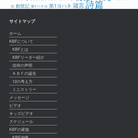
詩篇
箴言
第1ヨハネ
創世記
伝
第1ペテロ
サイトマップ
ホーム
KBFについて
KBFとは
KBFリーダー紹介
信仰の声明
ＫＢＦの誕生
12の考え方
ミニストリー
メッセージ
ビデオ
キッズビデオ
スケジュール
KBFの家族
KBF沖縄