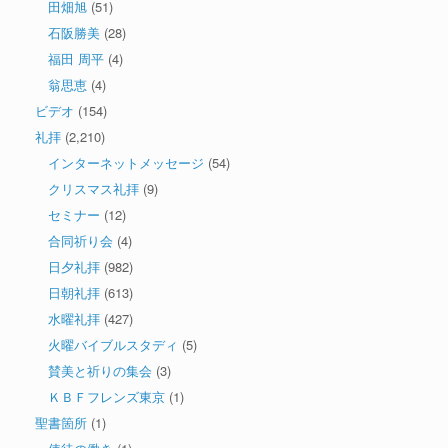
田畑旭
(51)
石阪勝美
(28)
福田 周平
(4)
翁思恵
(4)
ビデオ
(154)
礼拝
(2,210)
インターネットメッセージ
(54)
クリスマス礼拝
(9)
セミナー
(12)
合同祈り会
(4)
日夕礼拝
(982)
日朝礼拝
(613)
水曜礼拝
(427)
火曜バイブルスタディ
(5)
賛美と祈りの集会
(3)
ＫＢＦフレンズ東京
(1)
聖書箇所
(1)