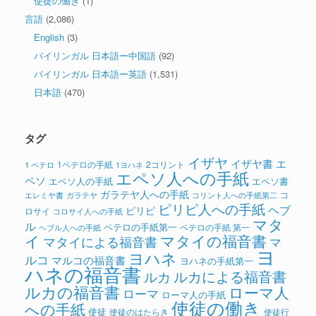
使徒の働き
(1)
言語
(2,086)
English
(3)
バイリンガル 日本語ー中国語
(92)
バイリンガル 日本語ー英語
(1,531)
日本語
(470)
タグ
イザヤ
イザヤ書
エ
1ペテロの手紙
2コリント
1 ペテロ
1ヨハネ
エペソ人への手紙
ペソ
エペソ人の手紙
エペソ書
ガラテヤ人への手紙
コ
ガラテヤ
コリント人への手紙第二
エレミヤ書
ピリピ人への手紙
ヘブ
ピリピ
ロサイ
コロサイ人への手紙
マタ
ル
ペテロの手紙第一
ペテロの手紙 第一
ヘブル人への手紙
イ
マタイの福音書
マタイによる福音書
マ
ヨ
ヨハネ
ルコ
マルコの福音書
ヨハネの手紙第一
ハネの福音書
ルカによる福音書
ルカ
ルカの福音書
ローマ人
ローマ
ローマ人の手紙
使徒の働き
への手紙
使徒
使徒のはたらき
使徒行