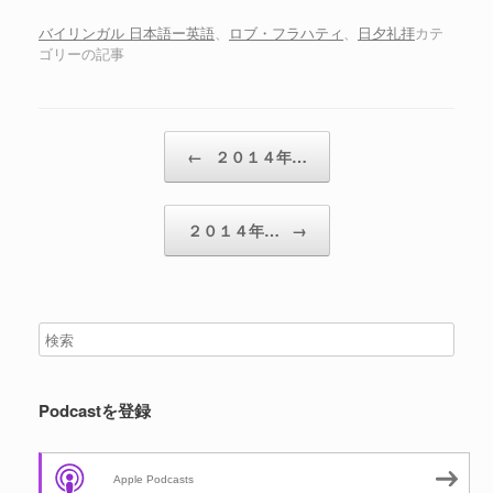
ー
ヤ
バイリンガル 日本語ー英語
、
ロブ・フラハティ
、
日夕礼拝
カテ
ゴリーの記事
ー
投稿ナビゲーション
←
２０１４年…
２０１４年…
→
Podcastを登録
Apple Podcasts