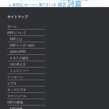
詩篇
箴言
第1ヨハネ
創世記
伝
第1ペテロ
サイトマップ
ホーム
KBFについて
KBFとは
KBFリーダー紹介
信仰の声明
ＫＢＦの誕生
12の考え方
ミニストリー
メッセージ
ビデオ
キッズビデオ
スケジュール
KBFの家族
KBF沖縄