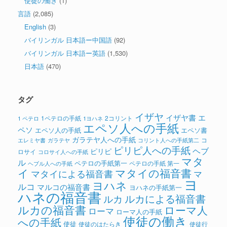
使徒の働き
(1)
言語
(2,085)
English
(3)
バイリンガル 日本語ー中国語
(92)
バイリンガル 日本語ー英語
(1,530)
日本語
(470)
タグ
イザヤ
イザヤ書
エ
1ペテロの手紙
2コリント
1 ペテロ
1ヨハネ
エペソ人への手紙
ペソ
エペソ人の手紙
エペソ書
ガラテヤ人への手紙
コ
ガラテヤ
コリント人への手紙第二
エレミヤ書
ピリピ人への手紙
ヘブ
ピリピ
ロサイ
コロサイ人への手紙
マタ
ル
ペテロの手紙第一
ペテロの手紙 第一
ヘブル人への手紙
イ
マタイの福音書
マタイによる福音書
マ
ヨ
ヨハネ
ルコ
マルコの福音書
ヨハネの手紙第一
ハネの福音書
ルカによる福音書
ルカ
ルカの福音書
ローマ人
ローマ
ローマ人の手紙
使徒の働き
への手紙
使徒
使徒のはたらき
使徒行