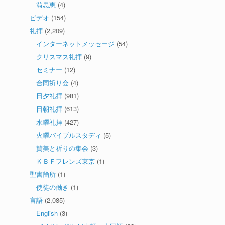
翁思恵
(4)
ビデオ
(154)
礼拝
(2,209)
インターネットメッセージ
(54)
クリスマス礼拝
(9)
セミナー
(12)
合同祈り会
(4)
日夕礼拝
(981)
日朝礼拝
(613)
水曜礼拝
(427)
火曜バイブルスタディ
(5)
賛美と祈りの集会
(3)
ＫＢＦフレンズ東京
(1)
聖書箇所
(1)
使徒の働き
(1)
言語
(2,085)
English
(3)