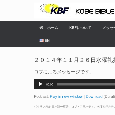
ホーム
KBFについて
メッセ
EN
２０１４年１１月２６日水曜礼拝 JP-E
ロブによるメッセージです。
音
00:00
声
プ
Podcast:
Play in new window
|
Download
(Durat
レ
ー
バイリンガル 日本語ー英語
、
ロブ・フラハティ
、
水曜礼拝
カテ
ヤ