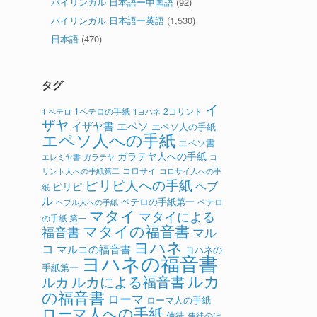
バイリンガル 日本語ー中国語
(92)
バイリンガル 日本語ー英語
(1,530)
日本語
(470)
タグ
イ
1ペテロの手紙
2コリント
1 ペテロ
1ヨハネ
ザヤ
イザヤ書
エペソ
エペソ人の手紙
エペソ人への手紙
エペソ書
ガラテヤ人への手紙
ガラテヤ
コ
エレミヤ書
コロサイ
リント人への手紙第二
コロサイ人への手
ピリピ人への手紙
ヘブ
ピリピ
紙
ル
ペテロの手紙第一
ペテロ
ヘブル人への手紙
マタイ
マタイによる
の手紙 第一
マタイの福音書
福音書
マル
ヨハネ
コ
マルコの福音書
ヨハネの
ヨハネの福音書
手紙第一
ルカ
ルカによる福音書
ルカ
の福音書
ローマ
ローマ人の手紙
ローマ人への手紙
使徒
使徒のは