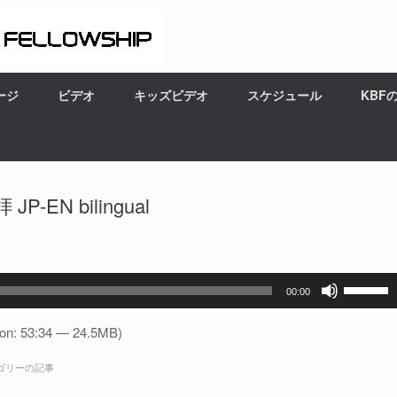
ージ
ビデオ
キッズビデオ
スケジュール
KBF
N bilingual
ボ
00:00
リ
ュ
ion: 53:34 — 24.5MB)
ー
ゴリーの記事
ム
調