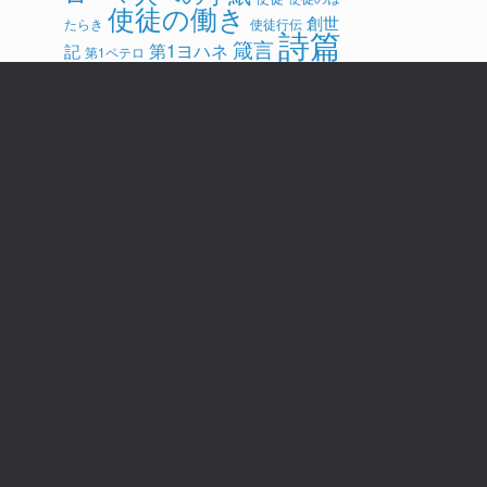
使徒の働き
創世
たらき
使徒行伝
詩篇
箴言
第1ヨハネ
記
第1ペテロ