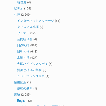
翁思恵
(4)
ビデオ
(154)
礼拝
(2,209)
インターネットメッセージ
(54)
クリスマス礼拝
(9)
セミナー
(12)
合同祈り会
(4)
日夕礼拝
(981)
日朝礼拝
(613)
水曜礼拝
(427)
火曜バイブルスタディ
(5)
賛美と祈りの集会
(3)
ＫＢＦフレンズ東京
(1)
聖書箇所
(1)
使徒の働き
(1)
言語
(2,085)
English
(3)