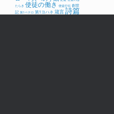
使徒の働き
創世
たらき
使徒行伝
詩篇
箴言
第1ヨハネ
記
第1ペテロ