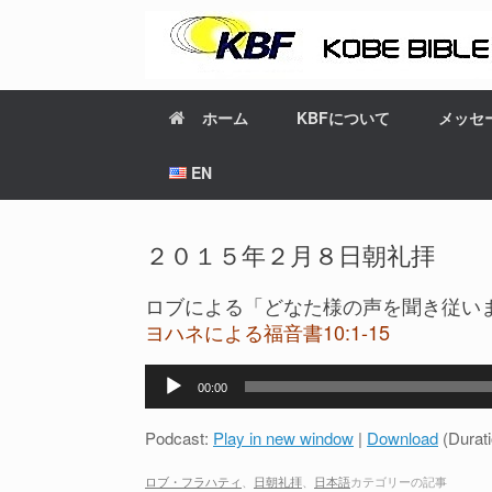
ホーム
KBFについて
メッセ
EN
２０１５年２月８日朝礼拝
ロブによる「どなた様の声を聞き従い
ヨハネによる福音書10:1-15
音
00:00
声
プ
Podcast:
Play in new window
|
Download
(Durat
レ
ー
ロブ・フラハティ
、
日朝礼拝
、
日本語
カテゴリーの記事