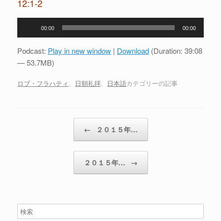
12:1-2
音
00:00
00:00
声
プ
Podcast:
Play in new window
|
Download
(Duration: 39:08
レ
— 53.7MB)
ー
ヤ
ロブ・フラハティ
、
日朝礼拝
、
日本語
カテゴリーの記事
ー
投稿ナビゲーション
←
２０１５年…
２０１５年…
→