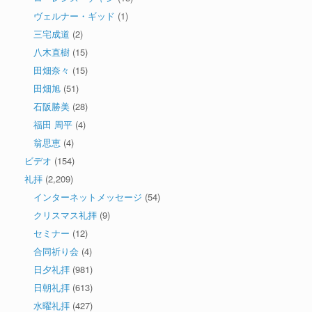
ヴェルナー・ギッド
(1)
三宅成道
(2)
八木直樹
(15)
田畑奈々
(15)
田畑旭
(51)
石阪勝美
(28)
福田 周平
(4)
翁思恵
(4)
ビデオ
(154)
礼拝
(2,209)
インターネットメッセージ
(54)
クリスマス礼拝
(9)
セミナー
(12)
合同祈り会
(4)
日夕礼拝
(981)
日朝礼拝
(613)
水曜礼拝
(427)