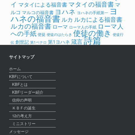
イ
マタイの福音書
マタイによる福音書
マ
ヨ
ヨハネ
ルコ
マルコの福音書
ヨハネの手紙第一
ハネの福音書
ルカによる福音書
ルカ
ルカの福音書
ローマ人
ローマ
ローマ人の手紙
使徒の働き
への手紙
使徒
使徒のはたらき
使徒行
詩篇
箴言
第1ヨハネ
創世記
伝
第1ペテロ
サイトマップ
ホーム
KBFについて
KBFとは
KBFリーダー紹介
信仰の声明
ＫＢＦの誕生
12の考え方
ミニストリー
メッセージ