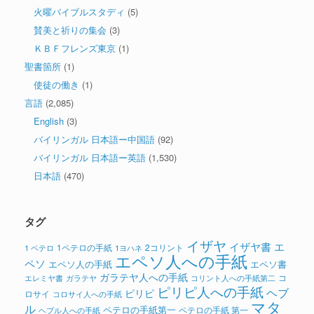
火曜バイブルスタディ
(5)
賛美と祈りの集会
(3)
ＫＢＦフレンズ東京
(1)
聖書箇所
(1)
使徒の働き
(1)
言語
(2,085)
English
(3)
バイリンガル 日本語ー中国語
(92)
バイリンガル 日本語ー英語
(1,530)
日本語
(470)
タグ
イザヤ
イザヤ書
エ
1ペテロの手紙
2コリント
1 ペテロ
1ヨハネ
エペソ人への手紙
ペソ
エペソ人の手紙
エペソ書
ガラテヤ人への手紙
コ
ガラテヤ
コリント人への手紙第二
エレミヤ書
ピリピ人への手紙
ヘブ
ピリピ
ロサイ
コロサイ人への手紙
マタ
ル
ペテロの手紙第一
ペテロの手紙 第一
ヘブル人への手紙