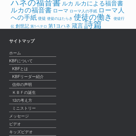
ハネの福音書
ルカによる福音書
ルカ
ルカの福音書
ローマ人
ローマ
ローマ人の手紙
使徒の働き
への手紙
使徒
使徒のはたらき
使徒行
詩篇
箴言
第1ヨハネ
創世記
伝
第1ペテロ
サイトマップ
ホーム
KBFについて
KBFとは
KBFリーダー紹介
信仰の声明
ＫＢＦの誕生
12の考え方
ミニストリー
メッセージ
ビデオ
キッズビデオ