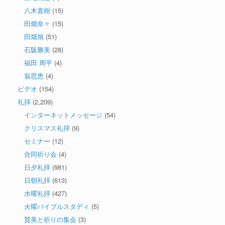
八木直樹
(15)
田畑奈々
(15)
田畑旭
(51)
石阪勝美
(28)
福田 周平
(4)
翁思恵
(4)
ビデオ
(154)
礼拝
(2,209)
インターネットメッセージ
(54)
クリスマス礼拝
(9)
セミナー
(12)
合同祈り会
(4)
日夕礼拝
(981)
日朝礼拝
(613)
水曜礼拝
(427)
火曜バイブルスタディ
(5)
賛美と祈りの集会
(3)