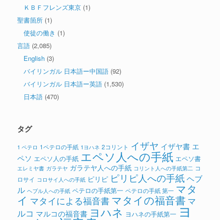
ＫＢＦフレンズ東京
(1)
聖書箇所
(1)
使徒の働き
(1)
言語
(2,085)
English
(3)
バイリンガル 日本語ー中国語
(92)
バイリンガル 日本語ー英語
(1,530)
日本語
(470)
タグ
イザヤ
イザヤ書
エ
1ペテロの手紙
2コリント
1 ペテロ
1ヨハネ
エペソ人への手紙
ペソ
エペソ人の手紙
エペソ書
ガラテヤ人への手紙
コ
ガラテヤ
コリント人への手紙第二
エレミヤ書
ピリピ人への手紙
ヘブ
ピリピ
ロサイ
コロサイ人への手紙
マタ
ル
ペテロの手紙第一
ペテロの手紙 第一
ヘブル人への手紙
イ
マタイの福音書
マタイによる福音書
マ
ヨ
ヨハネ
ルコ
マルコの福音書
ヨハネの手紙第一