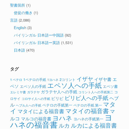
聖書箇所
(1)
使徒の働き
(1)
言語
(2,086)
English
(3)
バイリンガル 日本語ー中国語
(92)
バイリンガル 日本語ー英語
(1,531)
日本語
(470)
タグ
イザヤ
イザヤ書
エ
1ペテロの手紙
2コリント
1 ペテロ
1ヨハネ
エペソ人への手紙
ペソ
エペソ人の手紙
エペソ書
ガラテヤ人への手紙
コ
ガラテヤ
コリント人への手紙第二
エレミヤ書
ピリピ人への手紙
ヘブ
ピリピ
ロサイ
コロサイ人への手紙
マタ
ル
ペテロの手紙第一
ペテロの手紙 第一
ヘブル人への手紙
イ
マタイの福音書
マタイによる福音書
マ
ヨ
ヨハネ
ルコ
マルコの福音書
ヨハネの手紙第一
ハネの福音書
ルカによる福音書
ルカ