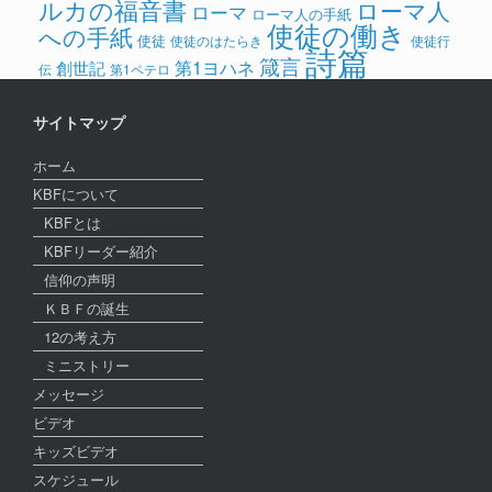
ルカの福音書
ローマ人
ローマ
ローマ人の手紙
使徒の働き
への手紙
使徒
使徒のはたらき
使徒行
詩篇
箴言
第1ヨハネ
創世記
伝
第1ペテロ
サイトマップ
ホーム
KBFについて
KBFとは
KBFリーダー紹介
信仰の声明
ＫＢＦの誕生
12の考え方
ミニストリー
メッセージ
ビデオ
キッズビデオ
スケジュール