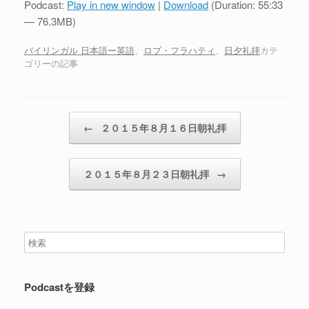
Podcast:
Play in new window
|
Download
(Duration: 55:33
レ
— 76.3MB)
ー
ヤ
バイリンガル 日本語ー英語
、
ロブ・フラハティ
、
日夕礼拝
カテ
ゴリーの記事
ー
投稿ナビゲーション
←
２０１５年８月１６日朝礼拝
２０１５年８月２３日朝礼拝
→
Podcastを登録