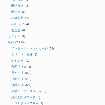
田畑奈々
(15)
田畑旭
(51)
石阪勝美
(28)
福田 周平
(4)
翁思恵
(4)
ビデオ
(154)
礼拝
(2,210)
インターネットメッセージ
(54)
クリスマス礼拝
(9)
セミナー
(12)
合同祈り会
(4)
日夕礼拝
(982)
日朝礼拝
(613)
水曜礼拝
(427)
火曜バイブルスタディ
(5)
賛美と祈りの集会
(3)
ＫＢＦフレンズ東京
(1)