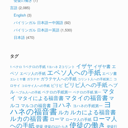
使徒の働き
(1)
言語
(2,085)
English
(3)
バイリンガル 日本語ー中国語
(92)
バイリンガル 日本語ー英語
(1,530)
日本語
(470)
タグ
イザヤ
イザヤ書
エ
1ペテロの手紙
2コリント
1 ペテロ
1ヨハネ
エペソ人への手紙
ペソ
エペソ人の手紙
エペソ書
ガラテヤ人への手紙
コ
ガラテヤ
コリント人への手紙第二
エレミヤ書
ピリピ人への手紙
ヘブ
ピリピ
ロサイ
コロサイ人への手紙
マタ
ル
ペテロの手紙第一
ペテロの手紙 第一
ヘブル人への手紙
イ
マタイの福音書
マタイによる福音書
マ
ヨ
ヨハネ
ルコ
マルコの福音書
ヨハネの手紙第一
ハネの福音書
ルカによる福音書
ルカ
ルカの福音書
ローマ人
ローマ
ローマ人の手紙
使徒の働き
への手紙
使徒
使徒のはたらき
使徒行