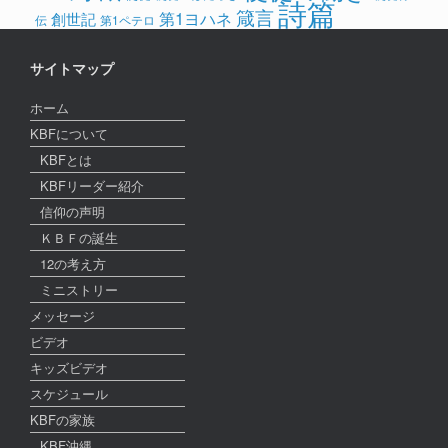
詩篇
箴言
第1ヨハネ
創世記
伝
第1ペテロ
サイトマップ
ホーム
KBFについて
KBFとは
KBFリーダー紹介
信仰の声明
ＫＢＦの誕生
12の考え方
ミニストリー
メッセージ
ビデオ
キッズビデオ
スケジュール
KBFの家族
KBF沖縄