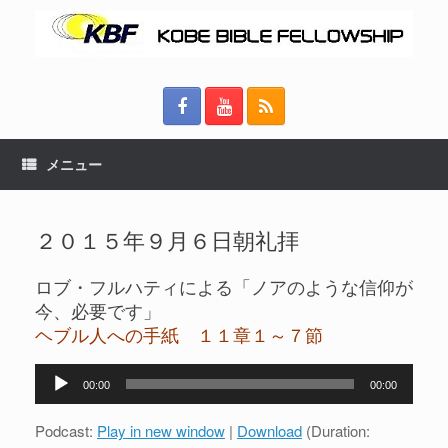
メニュー
２０１５年９月６日朝礼拝
ロブ・フルハティによる「ノアのような信仰が
今、必要です」
ヘブル人への手紙 １１章１～７節
音
00:00
00:00
声
プ
Podcast:
Play in new window
|
Download
(Duration:
レ