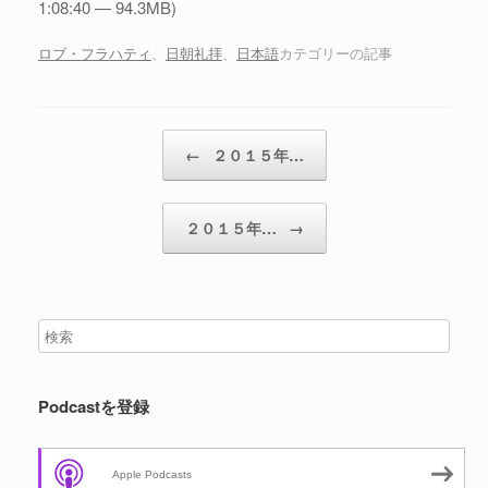
1:08:40 — 94.3MB)
ー
ヤ
ロブ・フラハティ
、
日朝礼拝
、
日本語
カテゴリーの記事
ー
投稿ナビゲーション
←
２０１５年…
２０１５年…
→
Podcastを登録
Apple Podcasts