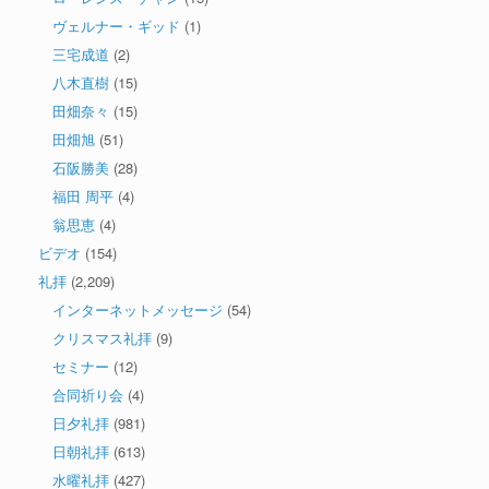
ヴェルナー・ギッド
(1)
三宅成道
(2)
八木直樹
(15)
田畑奈々
(15)
田畑旭
(51)
石阪勝美
(28)
福田 周平
(4)
翁思恵
(4)
ビデオ
(154)
礼拝
(2,209)
インターネットメッセージ
(54)
クリスマス礼拝
(9)
セミナー
(12)
合同祈り会
(4)
日夕礼拝
(981)
日朝礼拝
(613)
水曜礼拝
(427)