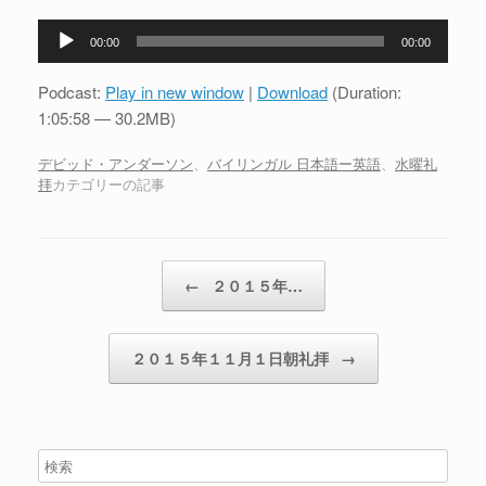
音
00:00
00:00
声
プ
Podcast:
Play in new window
|
Download
(Duration:
レ
1:05:58 — 30.2MB)
ー
ヤ
デビッド・アンダーソン
、
バイリンガル 日本語ー英語
、
水曜礼
拝
カテゴリーの記事
ー
投稿ナビゲーション
←
２０１５年…
２０１５年１１月１日朝礼拝
→