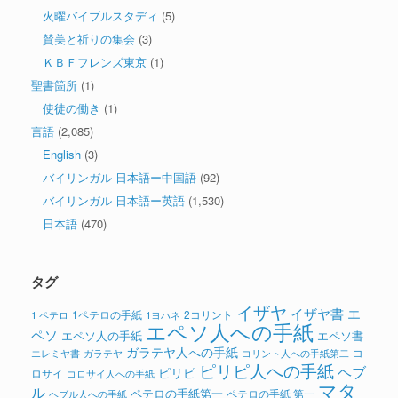
火曜バイブルスタディ
(5)
賛美と祈りの集会
(3)
ＫＢＦフレンズ東京
(1)
聖書箇所
(1)
使徒の働き
(1)
言語
(2,085)
English
(3)
バイリンガル 日本語ー中国語
(92)
バイリンガル 日本語ー英語
(1,530)
日本語
(470)
タグ
イザヤ
イザヤ書
エ
1ペテロの手紙
2コリント
1 ペテロ
1ヨハネ
エペソ人への手紙
ペソ
エペソ人の手紙
エペソ書
ガラテヤ人への手紙
コ
ガラテヤ
コリント人への手紙第二
エレミヤ書
ピリピ人への手紙
ヘブ
ピリピ
ロサイ
コロサイ人への手紙
マタ
ル
ペテロの手紙第一
ペテロの手紙 第一
ヘブル人への手紙