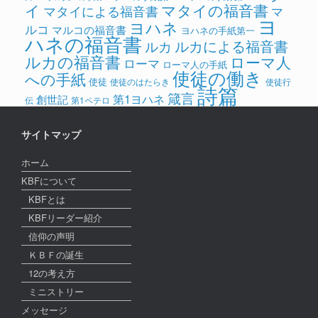
イ
マタイの福音書
マタイによる福音書
マ
ヨ
ヨハネ
ルコ
マルコの福音書
ヨハネの手紙第一
ハネの福音書
ルカによる福音書
ルカ
ルカの福音書
ローマ人
ローマ
ローマ人の手紙
使徒の働き
への手紙
使徒
使徒のはたらき
使徒行
詩篇
箴言
第1ヨハネ
創世記
伝
第1ペテロ
サイトマップ
ホーム
KBFについて
KBFとは
KBFリーダー紹介
信仰の声明
ＫＢＦの誕生
12の考え方
ミニストリー
メッセージ