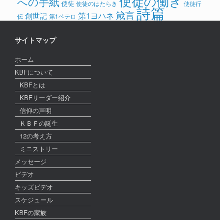
使徒の働き
への手紙
使徒
使徒のはたらき
使徒行
詩篇
箴言
第1ヨハネ
創世記
伝
第1ペテロ
サイトマップ
ホーム
KBFについて
KBFとは
KBFリーダー紹介
信仰の声明
ＫＢＦの誕生
12の考え方
ミニストリー
メッセージ
ビデオ
キッズビデオ
スケジュール
KBFの家族