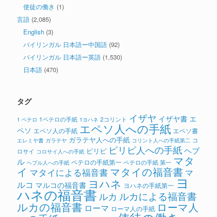
使徒の働き
(1)
言語
(2,085)
English
(3)
バイリンガル 日本語ー中国語
(92)
バイリンガル 日本語ー英語
(1,530)
日本語
(470)
タグ
イザヤ
イザヤ書
エ
1ペテロの手紙
2コリント
1 ペテロ
1ヨハネ
エペソ人への手紙
ペソ
エペソ人の手紙
エペソ書
ガラテヤ人への手紙
コ
ガラテヤ
コリント人への手紙第二
エレミヤ書
ピリピ人への手紙
ヘブ
ピリピ
ロサイ
コロサイ人への手紙
マタ
ル
ペテロの手紙第一
ペテロの手紙 第一
ヘブル人への手紙
イ
マタイの福音書
マタイによる福音書
マ
ヨ
ヨハネ
ルコ
マルコの福音書
ヨハネの手紙第一
ハネの福音書
ルカによる福音書
ルカ
ルカの福音書
ローマ人
ローマ
ローマ人の手紙