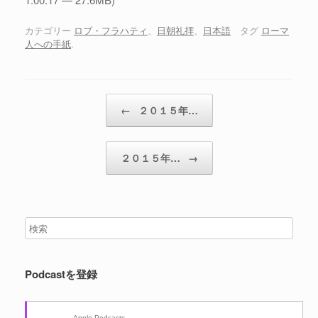
カテゴリー
ロブ・フラハティ
、
日朝礼拝
、
日本語
タグ
ローマ
人への手紙
.
投稿ナビゲーション
←
２０１５年…
２０１５年…
→
Podcastを登録
Apple Podcasts