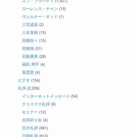
ロブ・フラハティ
(1,427)
ローレンス・チャン
(15)
ヴェルナー・ギッド
(1)
三宅成道
(2)
八木直樹
(15)
田畑奈々
(15)
田畑旭
(51)
石阪勝美
(28)
福田 周平
(4)
翁思恵
(4)
ビデオ
(154)
礼拝
(2,209)
インターネットメッセージ
(54)
クリスマス礼拝
(9)
セミナー
(12)
合同祈り会
(4)
日夕礼拝
(981)
日朝礼拝
(613)