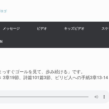
メッセージ
ビデオ
キッズビデオ
スケ
EN
まっすぐゴールを見て、歩み続ける」です。
3章19節、詩篇101篇3節、ピリピ人への手紙3章13-14