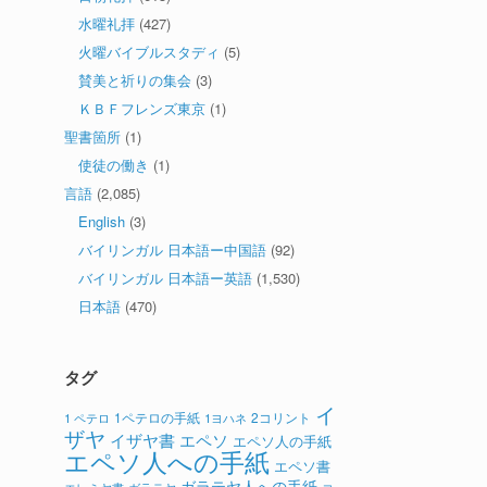
水曜礼拝
(427)
火曜バイブルスタディ
(5)
賛美と祈りの集会
(3)
ＫＢＦフレンズ東京
(1)
聖書箇所
(1)
使徒の働き
(1)
言語
(2,085)
English
(3)
バイリンガル 日本語ー中国語
(92)
バイリンガル 日本語ー英語
(1,530)
日本語
(470)
タグ
イ
1ペテロの手紙
2コリント
1 ペテロ
1ヨハネ
ザヤ
イザヤ書
エペソ
エペソ人の手紙
エペソ人への手紙
エペソ書
ガラテヤ人への手紙