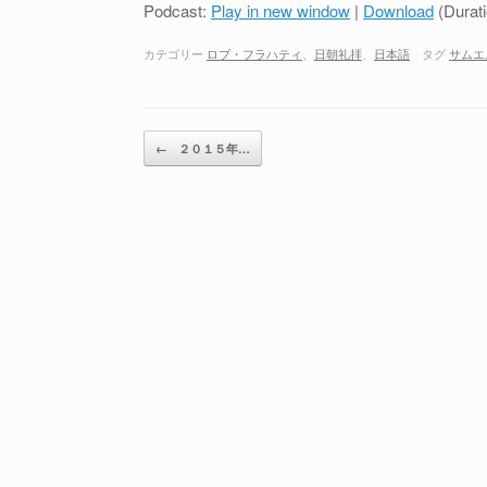
Podcast:
Play in new window
|
Download
(Durat
カテゴリー
ロブ・フラハティ
、
日朝礼拝
、
日本語
タグ
サムエ
投稿ナビゲーション
←
２０１５年…