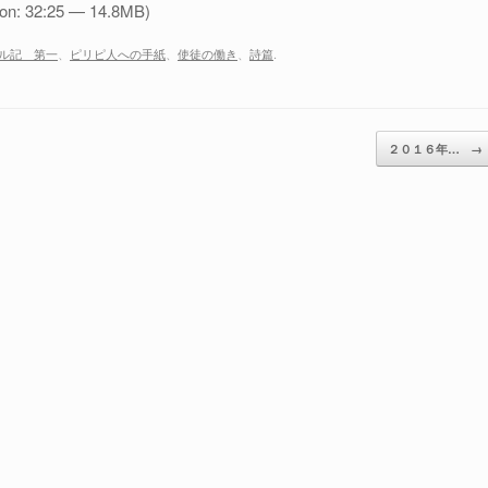
ion: 32:25 — 14.8MB)
ル記 第一
、
ピリピ人への手紙
、
使徒の働き
、
詩篇
.
２０１６年…
→