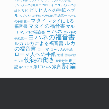
ガラテヤ
コ
エレミヤ書
コロサイ
リント人への手紙第二
コロサイ人への手
ピリピ人への手紙
ヘブ
ピリピ
紙
ル
ペテロの手紙第一
ペテロ
ヘブル人への手紙
マタイ
マタイによる
の手紙 第一
マタイの福音書
福音書
マル
ヨハネ
コ
マルコの福音書
ヨハネの
ヨハネの福音書
手紙第一
ルカ
ルカによる福音書
ルカ
の福音書
ローマ
ローマ人の手紙
ローマ人への手紙
使徒
使徒のは
使徒の働き
創世
たらき
使徒行伝
詩篇
箴言
第1ヨハネ
記
第1ペテロ