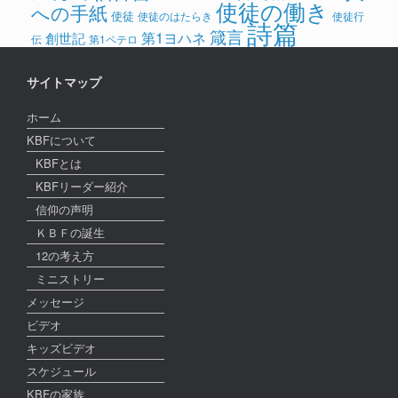
使徒の働き
への手紙
使徒
使徒のはたらき
使徒行
詩篇
箴言
第1ヨハネ
創世記
伝
第1ペテロ
サイトマップ
ホーム
KBFについて
KBFとは
KBFリーダー紹介
信仰の声明
ＫＢＦの誕生
12の考え方
ミニストリー
メッセージ
ビデオ
キッズビデオ
スケジュール
KBFの家族