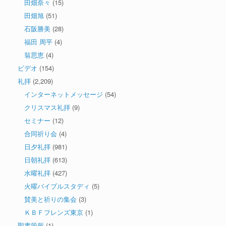
田畑奈々
(15)
田畑旭
(51)
石阪勝美
(28)
福田 周平
(4)
翁思恵
(4)
ビデオ
(154)
礼拝
(2,209)
インターネットメッセージ
(54)
クリスマス礼拝
(9)
セミナー
(12)
合同祈り会
(4)
日夕礼拝
(981)
日朝礼拝
(613)
水曜礼拝
(427)
火曜バイブルスタディ
(5)
賛美と祈りの集会
(3)
ＫＢＦフレンズ東京
(1)
聖書箇所
(1)