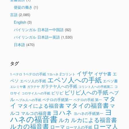
使徒の働き
(1)
言語
(2,085)
English
(3)
バイリンガル 日本語ー中国語
(92)
バイリンガル 日本語ー英語
(1,530)
日本語
(470)
タグ
イザヤ
イザヤ書
エ
1ペテロの手紙
2コリント
1 ペテロ
1ヨハネ
エペソ人への手紙
ペソ
エペソ人の手紙
エペソ書
ガラテヤ人への手紙
コ
ガラテヤ
コリント人への手紙第二
エレミヤ書
ピリピ人への手紙
ヘブ
ピリピ
ロサイ
コロサイ人への手紙
マタ
ル
ペテロの手紙第一
ペテロの手紙 第一
ヘブル人への手紙
イ
マタイの福音書
マタイによる福音書
マ
ヨ
ヨハネ
ルコ
マルコの福音書
ヨハネの手紙第一
ハネの福音書
ルカによる福音書
ルカ
ルカの福音書
ローマ人
ローマ
ローマ人の手紙