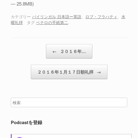
レ
— 25.8MB)
ー
ヤ
カテゴリー
バイリンガル 日本語ー英語
、
ロブ・フラハティ
、
水
曜礼拝
タグ
ペテロの手紙第二
.
ー
投稿ナビゲーション
←
２０１６年…
２０１６年１月１７日朝礼拝
→
Podcastを登録