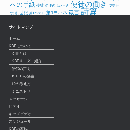
使徒の働き
への手紙
使徒
使徒のはたらき
使徒行
詩篇
箴言
第1ヨハネ
創世記
伝
第1ペテロ
サイトマップ
ホーム
KBFについて
KBFとは
KBFリーダー紹介
信仰の声明
ＫＢＦの誕生
12の考え方
ミニストリー
メッセージ
ビデオ
キッズビデオ
スケジュール
KBFの家族