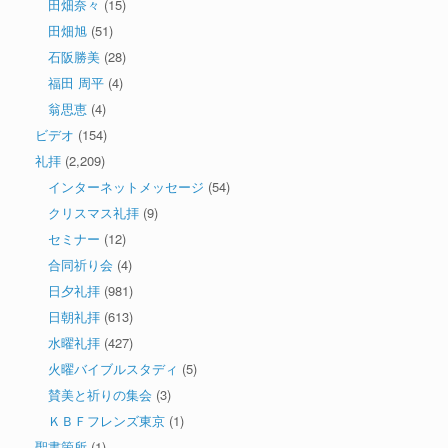
田畑奈々
(15)
田畑旭
(51)
石阪勝美
(28)
福田 周平
(4)
翁思恵
(4)
ビデオ
(154)
礼拝
(2,209)
インターネットメッセージ
(54)
クリスマス礼拝
(9)
セミナー
(12)
合同祈り会
(4)
日夕礼拝
(981)
日朝礼拝
(613)
水曜礼拝
(427)
火曜バイブルスタディ
(5)
賛美と祈りの集会
(3)
ＫＢＦフレンズ東京
(1)
聖書箇所
(1)