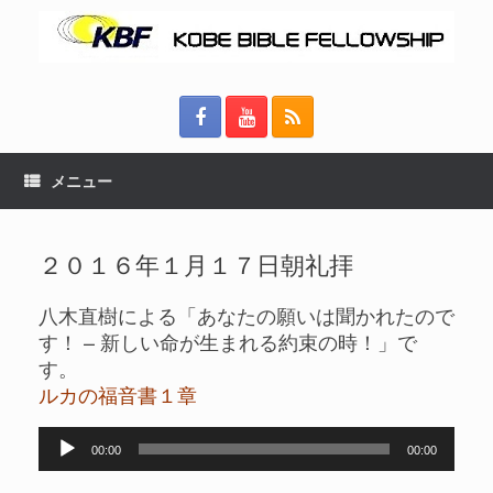
メニュー
２０１６年１月１７日朝礼拝
八木直樹による「あなたの願いは聞かれたので
す！ – 新しい命が生まれる約束の時！」で
す。
ルカの福音書１章
音
00:00
00:00
声
プ