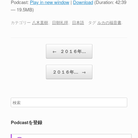
Podcast:
Play in new window
|
Download
(Duration: 42:39
レ
— 19.5MB)
ー
ヤ
カテゴリー
八木直樹
、
日朝礼拝
、
日本語
タグ
ルカの福音書
.
ー
投稿ナビゲーション
←
２０１６年…
２０１６年…
→
Podcastを登録