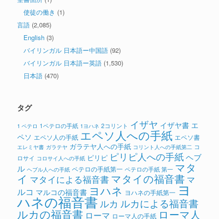
使徒の働き
(1)
言語
(2,085)
English
(3)
バイリンガル 日本語ー中国語
(92)
バイリンガル 日本語ー英語
(1,530)
日本語
(470)
タグ
イザヤ
イザヤ書
エ
1ペテロの手紙
2コリント
1 ペテロ
1ヨハネ
エペソ人への手紙
ペソ
エペソ人の手紙
エペソ書
ガラテヤ人への手紙
コ
ガラテヤ
コリント人への手紙第二
エレミヤ書
ピリピ人への手紙
ヘブ
ピリピ
ロサイ
コロサイ人への手紙
マタ
ル
ペテロの手紙第一
ペテロの手紙 第一
ヘブル人への手紙
イ
マタイの福音書
マタイによる福音書
マ
ヨ
ヨハネ
ルコ
マルコの福音書
ヨハネの手紙第一
ハネの福音書
ルカによる福音書
ルカ
ルカの福音書
ローマ人
ローマ
ローマ人の手紙