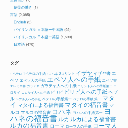
使徒の働き
(1)
言語
(2,085)
English
(3)
バイリンガル 日本語ー中国語
(92)
バイリンガル 日本語ー英語
(1,530)
日本語
(470)
タグ
イザヤ
イザヤ書
エ
1ペテロの手紙
2コリント
1 ペテロ
1ヨハネ
エペソ人への手紙
ペソ
エペソ人の手紙
エペソ書
ガラテヤ人への手紙
コ
ガラテヤ
コリント人への手紙第二
エレミヤ書
ピリピ人への手紙
ヘブ
ピリピ
ロサイ
コロサイ人への手紙
マタ
ル
ペテロの手紙第一
ペテロの手紙 第一
ヘブル人への手紙
イ
マタイの福音書
マタイによる福音書
マ
ヨ
ヨハネ
ルコ
マルコの福音書
ヨハネの手紙第一
ハネの福音書
ルカによる福音書
ルカ
ルカの福音書
ローマ人
ローマ
ローマ人の手紙