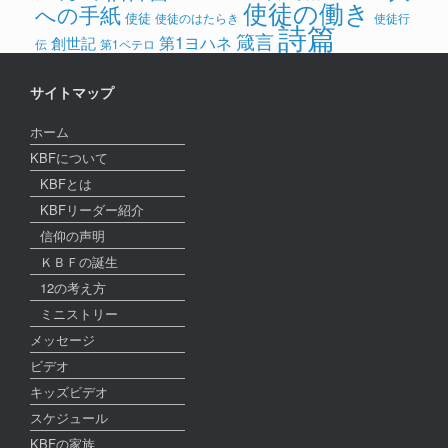
使徒の働き
への手紙
使徒
使徒のはたらき
使徒行
詩篇
箴言
第1ヨハネ
創世記
伝
第1ペテロ
サイトマップ
ホーム
KBFについて
KBFとは
KBFリーダー紹介
信仰の声明
ＫＢＦの誕生
12の考え方
ミニストリー
メッセージ
ビデオ
キッズビデオ
スケジュール
KBFの家族