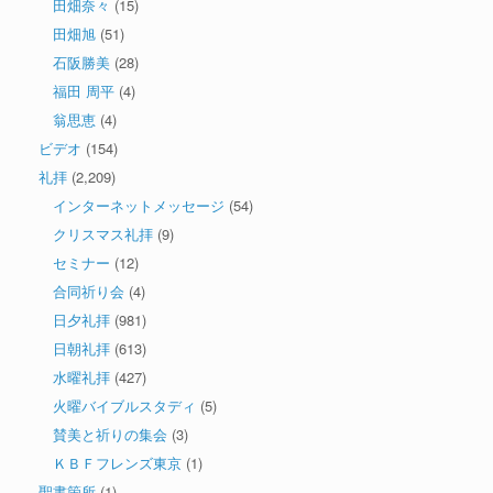
田畑奈々
(15)
田畑旭
(51)
石阪勝美
(28)
福田 周平
(4)
翁思恵
(4)
ビデオ
(154)
礼拝
(2,209)
インターネットメッセージ
(54)
クリスマス礼拝
(9)
セミナー
(12)
合同祈り会
(4)
日夕礼拝
(981)
日朝礼拝
(613)
水曜礼拝
(427)
火曜バイブルスタディ
(5)
賛美と祈りの集会
(3)
ＫＢＦフレンズ東京
(1)
聖書箇所
(1)