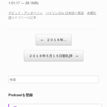
レ
1:01:17 — 28.1MB)
ー
ヤ
デビッド・アンダーソン
、
バイリンガル 日本語ー英語
、
水曜礼
拝
カテゴリーの記事
ー
投稿ナビゲーション
←
２０１６年…
２０１６年５月１５日朝礼拝
→
Podcastを登録