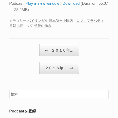
プ
Podcast:
Play in new window
|
Download
(Duration: 55:07
レ
— 25.2MB)
ー
ヤ
カテゴリー
バイリンガル 日本語ー中国語
、
ロブ・フラハティ
、
日朝礼拝
タグ
使徒の働き
.
ー
投稿ナビゲーション
←
２０１６年…
２０１６年…
→
Podcastを登録