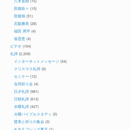
八木直樹
(15)
田畑奈々
(15)
田畑旭
(51)
石阪勝美
(28)
福田 周平
(4)
翁思恵
(4)
ビデオ
(154)
礼拝
(2,209)
インターネットメッセージ
(54)
クリスマス礼拝
(9)
セミナー
(12)
合同祈り会
(4)
日夕礼拝
(981)
日朝礼拝
(613)
水曜礼拝
(427)
火曜バイブルスタディ
(5)
賛美と祈りの集会
(3)
ＫＢＦフレンズ東京
(1)