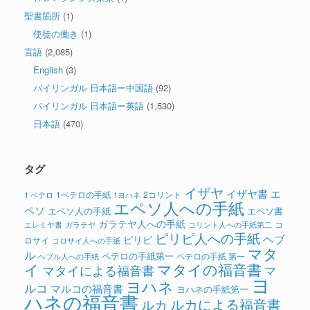
聖書箇所
(1)
使徒の働き
(1)
言語
(2,085)
English
(3)
バイリンガル 日本語ー中国語
(92)
バイリンガル 日本語ー英語
(1,530)
日本語
(470)
タグ
イザヤ
イザヤ書
エ
1ペテロの手紙
2コリント
1 ペテロ
1ヨハネ
エペソ人への手紙
ペソ
エペソ人の手紙
エペソ書
ガラテヤ人への手紙
コ
ガラテヤ
コリント人への手紙第二
エレミヤ書
ピリピ人への手紙
ヘブ
ピリピ
ロサイ
コロサイ人への手紙
マタ
ル
ペテロの手紙第一
ペテロの手紙 第一
ヘブル人への手紙
イ
マタイの福音書
マタイによる福音書
マ
ヨ
ヨハネ
ルコ
マルコの福音書
ヨハネの手紙第一
ハネの福音書
ルカによる福音書
ルカ