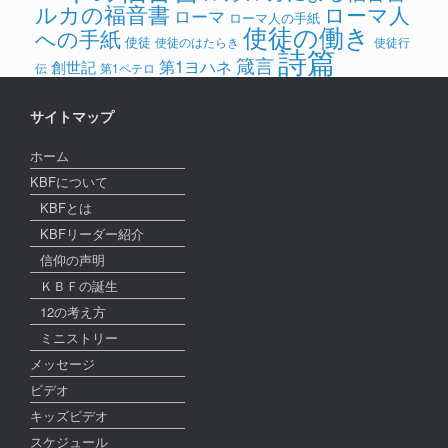
ルカの福音書
ローマ人
ローマ
ローマ人の手紙
使徒の働き
への手紙
使徒
使徒のはたらき
使徒行
詩篇
箴言
第1ヨハネ
創世記
伝
第1ペテロ
サイトマップ
ホーム
KBFについて
KBFとは
KBFリーダー紹介
信仰の声明
ＫＢＦの誕生
12の考え方
ミニストリー
メッセージ
ビデオ
キッズビデオ
スケジュール