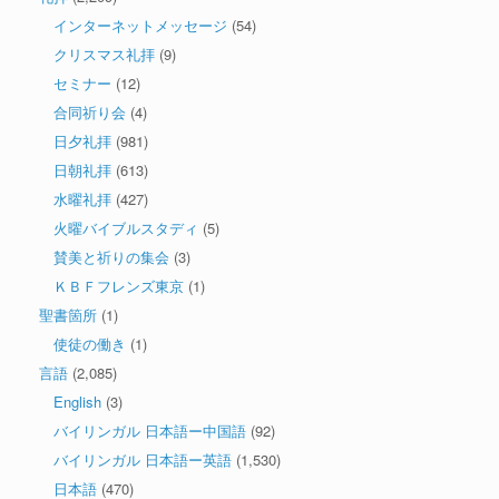
インターネットメッセージ
(54)
クリスマス礼拝
(9)
セミナー
(12)
合同祈り会
(4)
日夕礼拝
(981)
日朝礼拝
(613)
水曜礼拝
(427)
火曜バイブルスタディ
(5)
賛美と祈りの集会
(3)
ＫＢＦフレンズ東京
(1)
聖書箇所
(1)
使徒の働き
(1)
言語
(2,085)
English
(3)
バイリンガル 日本語ー中国語
(92)
バイリンガル 日本語ー英語
(1,530)
日本語
(470)