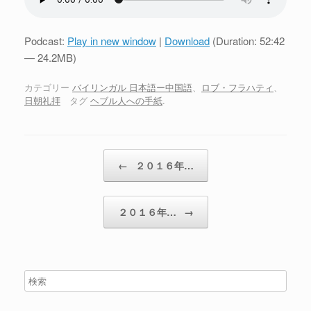
Podcast:
Play in new window
|
Download
(Duration: 52:42
— 24.2MB)
カテゴリー
バイリンガル 日本語ー中国語
、
ロブ・フラハティ
、
日朝礼拝
タグ
ヘブル人への手紙
.
投稿ナビゲーション
←
２０１６年…
２０１６年…
→