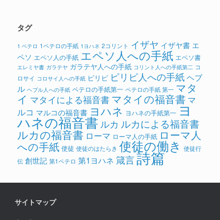
タグ
イザヤ
イザヤ書
エ
1ペテロの手紙
2コリント
1 ペテロ
1ヨハネ
エペソ人への手紙
ペソ
エペソ人の手紙
エペソ書
ガラテヤ人への手紙
コ
ガラテヤ
コリント人への手紙第二
エレミヤ書
ピリピ人への手紙
ヘブ
ピリピ
ロサイ
コロサイ人への手紙
マタ
ル
ペテロの手紙第一
ペテロの手紙 第一
ヘブル人への手紙
イ
マタイの福音書
マタイによる福音書
マ
ヨ
ヨハネ
ルコ
マルコの福音書
ヨハネの手紙第一
ハネの福音書
ルカによる福音書
ルカ
ルカの福音書
ローマ人
ローマ
ローマ人の手紙
使徒の働き
への手紙
使徒
使徒のはたらき
使徒行
詩篇
箴言
第1ヨハネ
創世記
伝
第1ペテロ
サイトマップ