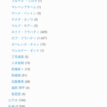
ブルース ・シロマ
(1)
マレーシアチーム
(1)
マーク・ベントン
(3)
ヤスヲ・タノウ
(3)
ラルフ・モア―
(3)
ロイド・フラハティ
(425)
ロブ・フラハティ
(1,427)
ローレンス・チャン
(15)
ヴェルナー・ギッド
(1)
三宅成道
(2)
八木直樹
(15)
田畑奈々
(15)
田畑旭
(51)
石阪勝美
(28)
福田 周平
(4)
翁思恵
(4)
ビデオ
(154)
礼拝
(2,209)