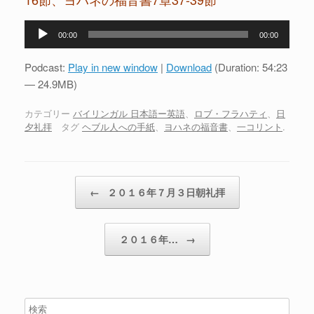
音
00:00
00:00
声
プ
Podcast:
Play in new window
|
Download
(Duration: 54:23
レ
— 24.9MB)
ー
ヤ
カテゴリー
バイリンガル 日本語ー英語
、
ロブ・フラハティ
、
日
夕礼拝
タグ
ヘブル人への手紙
、
ヨハネの福音書
、
一コリント
.
ー
投稿ナビゲーション
←
２０１６年７月３日朝礼拝
２０１６年…
→