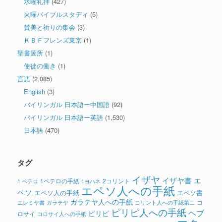
水曜礼拝
(427)
火曜バイブルスタディ
(5)
賛美と祈りの集会
(3)
ＫＢＦフレンズ東京
(1)
聖書箇所
(1)
使徒の働き
(1)
言語
(2,085)
English
(3)
バイリンガル 日本語ー中国語
(92)
バイリンガル 日本語ー英語
(1,530)
日本語
(470)
タグ
イザヤ
イザヤ書
エ
1ペテロの手紙
2コリント
1 ペテロ
1ヨハネ
エペソ人への手紙
ペソ
エペソ人の手紙
エペソ書
ガラテヤ人への手紙
コ
ガラテヤ
コリント人への手紙第二
エレミヤ書
ピリピ人への手紙
ヘブ
ピリピ
ロサイ
コロサイ人への手紙