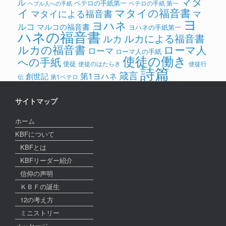
マタ
ル
ペテロの手紙第一
ペテロの手紙 第一
ヘブル人への手紙
イ
マタイの福音書
マタイによる福音書
マ
ヨ
ヨハネ
ルコ
マルコの福音書
ヨハネの手紙第一
ハネの福音書
ルカによる福音書
ルカ
ルカの福音書
ローマ人
ローマ
ローマ人の手紙
使徒の働き
への手紙
使徒
使徒のはたらき
使徒行
詩篇
箴言
第1ヨハネ
創世記
伝
第1ペテロ
サイトマップ
ホーム
KBFについて
KBFとは
KBFリーダー紹介
信仰の声明
ＫＢＦの誕生
12の考え方
ミニストリー
メッセージ