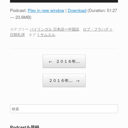
声
プ
Podcast:
Play in new window
|
Download
(Duration: 51:27
レ
— 23.6MB)
ー
ヤ
カテゴリー
バイリンガル 日本語ー中国語
、
ロブ・フラハティ
、
日朝礼拝
タグ
1 サムエル
.
ー
投稿ナビゲーション
←
２０１６年…
２０１６年…
→
Podcastを登録