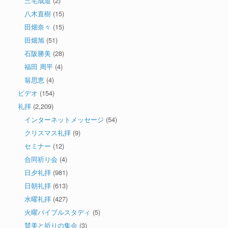
三宅成道
(2)
八木直樹
(15)
田畑奈々
(15)
田畑旭
(51)
石阪勝美
(28)
福田 周平
(4)
翁思恵
(4)
ビデオ
(154)
礼拝
(2,209)
インターネットメッセージ
(54)
クリスマス礼拝
(9)
セミナー
(12)
合同祈り会
(4)
日夕礼拝
(981)
日朝礼拝
(613)
水曜礼拝
(427)
火曜バイブルスタディ
(5)
賛美と祈りの集会
(3)