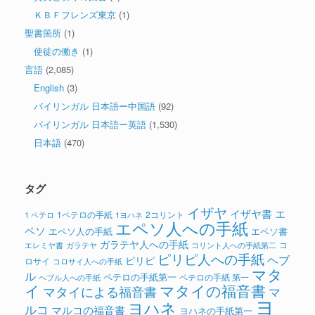
ＫＢＦフレンズ東京
(1)
聖書箇所
(1)
使徒の働き
(1)
言語
(2,085)
English
(3)
バイリンガル 日本語ー中国語
(92)
バイリンガル 日本語ー英語
(1,530)
日本語
(470)
タグ
イザヤ
イザヤ書
エ
1ペテロの手紙
2コリント
1 ペテロ
1ヨハネ
エペソ人への手紙
ペソ
エペソ人の手紙
エペソ書
ガラテヤ人への手紙
コ
ガラテヤ
コリント人への手紙第二
エレミヤ書
ピリピ人への手紙
ヘブ
ピリピ
ロサイ
コロサイ人への手紙
マタ
ル
ペテロの手紙第一
ペテロの手紙 第一
ヘブル人への手紙
イ
マタイの福音書
マタイによる福音書
マ
ヨ
ヨハネ
ルコ
マルコの福音書
ヨハネの手紙第一