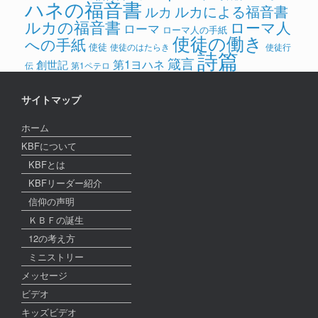
ハネの福音書
ルカによる福音書
ルカ
ルカの福音書
ローマ人
ローマ
ローマ人の手紙
使徒の働き
への手紙
使徒
使徒のはたらき
使徒行
詩篇
箴言
第1ヨハネ
創世記
伝
第1ペテロ
サイトマップ
ホーム
KBFについて
KBFとは
KBFリーダー紹介
信仰の声明
ＫＢＦの誕生
12の考え方
ミニストリー
メッセージ
ビデオ
キッズビデオ