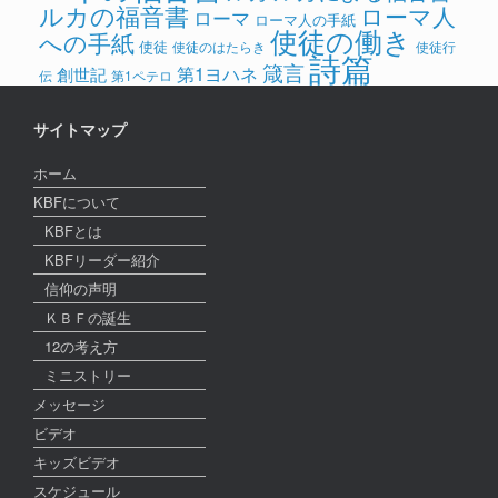
ルカの福音書
ローマ人
ローマ
ローマ人の手紙
使徒の働き
への手紙
使徒
使徒のはたらき
使徒行
詩篇
箴言
第1ヨハネ
創世記
伝
第1ペテロ
サイトマップ
ホーム
KBFについて
KBFとは
KBFリーダー紹介
信仰の声明
ＫＢＦの誕生
12の考え方
ミニストリー
メッセージ
ビデオ
キッズビデオ
スケジュール