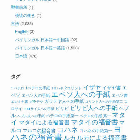
聖書箇所
(1)
使徒の働き
(1)
言語
(2,085)
English
(3)
バイリンガル 日本語ー中国語
(92)
バイリンガル 日本語ー英語
(1,530)
日本語
(470)
タグ
イザヤ
イザヤ書
エ
1ペテロの手紙
2コリント
1 ペテロ
1ヨハネ
エペソ人への手紙
ペソ
エペソ人の手紙
エペソ書
ガラテヤ人への手紙
コ
ガラテヤ
コリント人への手紙第二
エレミヤ書
ピリピ人への手紙
ヘブ
ピリピ
ロサイ
コロサイ人への手紙
マタ
ル
ペテロの手紙第一
ペテロの手紙 第一
ヘブル人への手紙
イ
マタイの福音書
マタイによる福音書
マ
ヨ
ヨハネ
ルコ
マルコの福音書
ヨハネの手紙第一
ハネの福音書
ルカによる福音書
ルカ