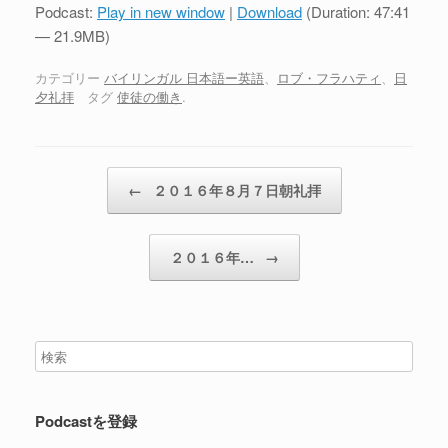
プ
Podcast:
Play in new window
|
Download
(Duration: 47:41
レ
— 21.9MB)
ー
ヤ
カテゴリー
バイリンガル 日本語ー英語
、
ロブ・フラハティ
、
日
夕礼拝
タグ
使徒の働き
.
ー
投稿ナビゲーション
←
２０１６年８月７日朝礼拝
２０１６年…
→
Podcastを登録