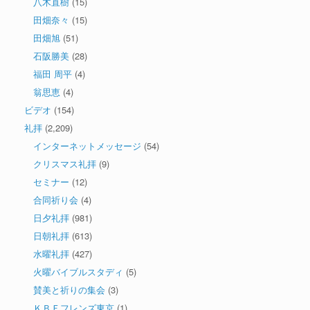
八木直樹
(15)
田畑奈々
(15)
田畑旭
(51)
石阪勝美
(28)
福田 周平
(4)
翁思恵
(4)
ビデオ
(154)
礼拝
(2,209)
インターネットメッセージ
(54)
クリスマス礼拝
(9)
セミナー
(12)
合同祈り会
(4)
日夕礼拝
(981)
日朝礼拝
(613)
水曜礼拝
(427)
火曜バイブルスタディ
(5)
賛美と祈りの集会
(3)
ＫＢＦフレンズ東京
(1)