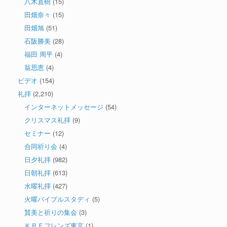
八木直樹
(15)
田畑奈々
(15)
田畑旭
(51)
石阪勝美
(28)
福田 周平
(4)
翁思恵
(4)
ビデオ
(154)
礼拝
(2,210)
インターネットメッセージ
(54)
クリスマス礼拝
(9)
セミナー
(12)
合同祈り会
(4)
日夕礼拝
(982)
日朝礼拝
(613)
水曜礼拝
(427)
火曜バイブルスタディ
(5)
賛美と祈りの集会
(3)
ＫＢＦフレンズ東京
(1)