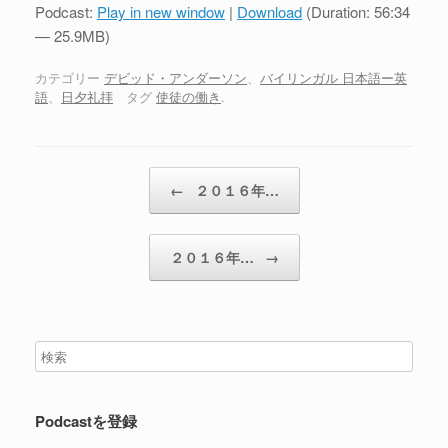
プ
Podcast:
Play in new window
|
Download
(Duration: 56:34
レ
— 25.9MB)
ー
ヤ
カテゴリー
デビッド・アンダーソン
、
バイリンガル 日本語ー英
語
、
日夕礼拝
タグ
使徒の働き
.
ー
投稿ナビゲーション
←
２０１６年…
２０１６年…
→
Podcastを登録