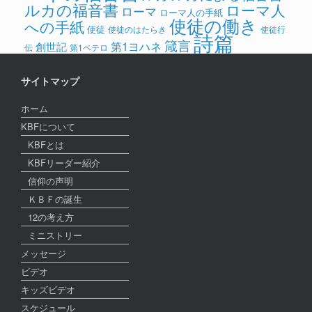
ルカの福音書
ローマ人
ローマ
ローマ人の手紙
使徒の働き
への手紙
使徒
使徒のはたらき
使徒行
詩篇
箴言
第1ヨハネ
創世記
伝
第1ペテロ
サイトマップ
ホーム
KBFについて
KBFとは
KBFリーダー紹介
信仰の声明
ＫＢＦの誕生
12の考え方
ミニストリー
メッセージ
ビデオ
キッズビデオ
スケジュール