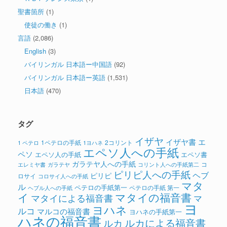
聖書箇所
(1)
使徒の働き
(1)
言語
(2,086)
English
(3)
バイリンガル 日本語ー中国語
(92)
バイリンガル 日本語ー英語
(1,531)
日本語
(470)
タグ
イザヤ
イザヤ書
エ
1ペテロの手紙
2コリント
1 ペテロ
1ヨハネ
エペソ人への手紙
ペソ
エペソ人の手紙
エペソ書
ガラテヤ人への手紙
コ
ガラテヤ
コリント人への手紙第二
エレミヤ書
ピリピ人への手紙
ヘブ
ピリピ
ロサイ
コロサイ人への手紙
マタ
ル
ペテロの手紙第一
ペテロの手紙 第一
ヘブル人への手紙
イ
マタイの福音書
マタイによる福音書
マ
ヨ
ヨハネ
ルコ
マルコの福音書
ヨハネの手紙第一
ハネの福音書
ルカによる福音書
ルカ