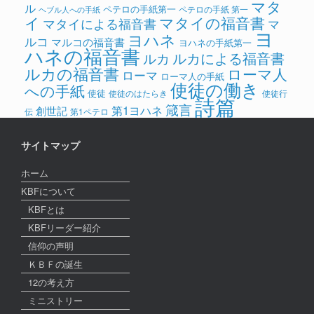
マタ
ル
ペテロの手紙第一
ペテロの手紙 第一
ヘブル人への手紙
イ
マタイの福音書
マタイによる福音書
マ
ヨ
ヨハネ
ルコ
マルコの福音書
ヨハネの手紙第一
ハネの福音書
ルカによる福音書
ルカ
ルカの福音書
ローマ人
ローマ
ローマ人の手紙
使徒の働き
への手紙
使徒
使徒のはたらき
使徒行
詩篇
箴言
第1ヨハネ
創世記
伝
第1ペテロ
サイトマップ
ホーム
KBFについて
KBFとは
KBFリーダー紹介
信仰の声明
ＫＢＦの誕生
12の考え方
ミニストリー