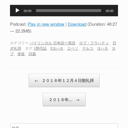
音
00:00
00:00
声
プ
Podcast:
Play in new window
|
Download
(Duration: 48:27
レ
— 22.2MB)
ー
ヤ
カテゴリー
バイリンガル 日本語ー英語
、
ロブ・フラハティ
、
日
夕礼拝
タグ
1歴代誌
、
3ヨハネ
、
エペソ
、
マルコ
、
ヨハネ
、
ヨ
ー
ブ
、
使徒
、
詩篇
.
投稿ナビゲーション
←
２０１６年１２月４日朝礼拝
２０１６年…
→