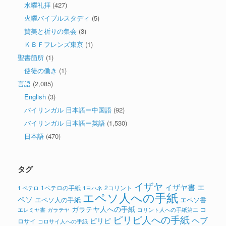
水曜礼拝
(427)
火曜バイブルスタディ
(5)
賛美と祈りの集会
(3)
ＫＢＦフレンズ東京
(1)
聖書箇所
(1)
使徒の働き
(1)
言語
(2,085)
English
(3)
バイリンガル 日本語ー中国語
(92)
バイリンガル 日本語ー英語
(1,530)
日本語
(470)
タグ
イザヤ
イザヤ書
エ
1ペテロの手紙
2コリント
1 ペテロ
1ヨハネ
エペソ人への手紙
ペソ
エペソ人の手紙
エペソ書
ガラテヤ人への手紙
コ
ガラテヤ
コリント人への手紙第二
エレミヤ書
ピリピ人への手紙
ヘブ
ピリピ
ロサイ
コロサイ人への手紙