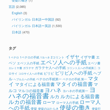
使徒の働き
(1)
言語
(2,085)
English
(3)
バイリンガル 日本語ー中国語
(92)
バイリンガル 日本語ー英語
(1,530)
日本語
(470)
タグ
イザヤ
イザヤ書
エ
1ペテロの手紙
2コリント
1 ペテロ
1ヨハネ
エペソ人への手紙
ペソ
エペソ人の手紙
エペソ書
ガラテヤ人への手紙
コ
ガラテヤ
コリント人への手紙第二
エレミヤ書
ピリピ人への手紙
ヘブ
ピリピ
ロサイ
コロサイ人への手紙
マタ
ル
ペテロの手紙第一
ペテロの手紙 第一
ヘブル人への手紙
イ
マタイの福音書
マタイによる福音書
マ
ヨ
ヨハネ
ルコ
マルコの福音書
ヨハネの手紙第一
ハネの福音書
ルカによる福音書
ルカ
ルカの福音書
ローマ人
ローマ
ローマ人の手紙
使徒の働き
への手紙
使徒
使徒のはたらき
使徒行