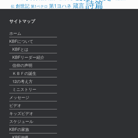
詩篇
箴言
第1ヨハネ
創世記
伝
第1ペテロ
サイトマップ
ホーム
KBFについて
KBFとは
KBFリーダー紹介
信仰の声明
ＫＢＦの誕生
12の考え方
ミニストリー
メッセージ
ビデオ
キッズビデオ
スケジュール
KBFの家族
KBF沖縄