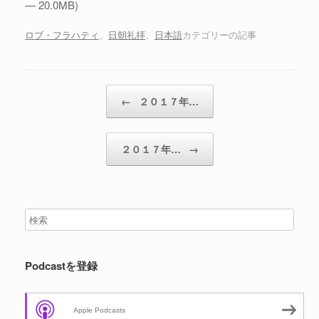
— 20.0MB)
ー
ヤ
ロブ・フラハティ
、
日朝礼拝
、
日本語
カテゴリーの記事
ー
投稿ナビゲーション
←
２０１７年…
２０１７年…
→
Podcastを登録
Apple Podcasts