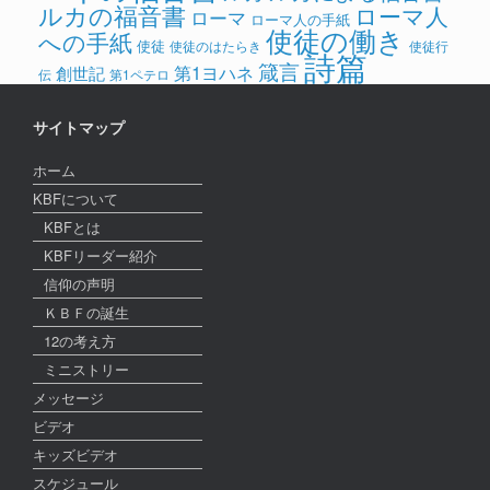
ルカの福音書
ローマ人
ローマ
ローマ人の手紙
使徒の働き
への手紙
使徒
使徒のはたらき
使徒行
詩篇
箴言
第1ヨハネ
創世記
伝
第1ペテロ
サイトマップ
ホーム
KBFについて
KBFとは
KBFリーダー紹介
信仰の声明
ＫＢＦの誕生
12の考え方
ミニストリー
メッセージ
ビデオ
キッズビデオ
スケジュール