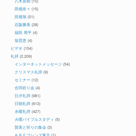
八木直樹
(15)
田畑奈々
(15)
田畑旭
(51)
石阪勝美
(28)
福田 周平
(4)
翁思恵
(4)
ビデオ
(154)
礼拝
(2,209)
インターネットメッセージ
(54)
クリスマス礼拝
(9)
セミナー
(12)
合同祈り会
(4)
日夕礼拝
(981)
日朝礼拝
(613)
水曜礼拝
(427)
火曜バイブルスタディ
(5)
賛美と祈りの集会
(3)
ＫＢＦフレンズ東京
(1)