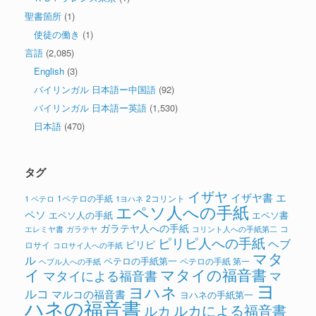
聖書箇所
(1)
使徒の働き
(1)
言語
(2,085)
English
(3)
バイリンガル 日本語ー中国語
(92)
バイリンガル 日本語ー英語
(1,530)
日本語
(470)
タグ
イザヤ
イザヤ書
エ
1ペテロの手紙
2コリント
1 ペテロ
1ヨハネ
エペソ人への手紙
ペソ
エペソ人の手紙
エペソ書
ガラテヤ人への手紙
コ
ガラテヤ
コリント人への手紙第二
エレミヤ書
ピリピ人への手紙
ヘブ
ピリピ
ロサイ
コロサイ人への手紙
マタ
ル
ペテロの手紙第一
ペテロの手紙 第一
ヘブル人への手紙
イ
マタイの福音書
マタイによる福音書
マ
ヨ
ヨハネ
ルコ
マルコの福音書
ヨハネの手紙第一
ハネの福音書
ルカによる福音書
ルカ