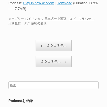
プ
Podcast:
Play in new window
|
Download
(Duration: 38:26
レ
— 17.7MB)
ー
ヤ
カテゴリー
バイリンガル 日本語ー中国語
、
ロブ・フラハティ
、
日朝礼拝
タグ
使徒の働き
.
ー
投稿ナビゲーション
←
２０１７年…
２０１７年…
→
Podcastを登録