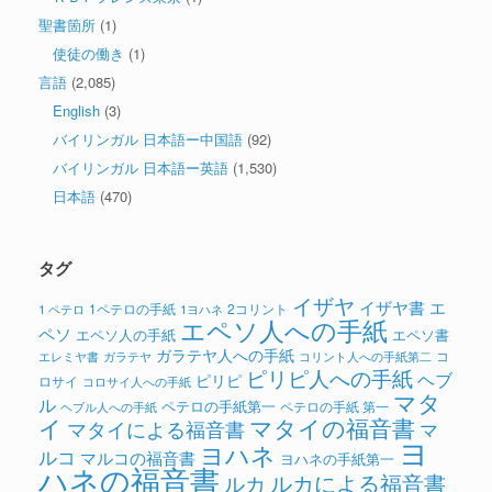
聖書箇所
(1)
使徒の働き
(1)
言語
(2,085)
English
(3)
バイリンガル 日本語ー中国語
(92)
バイリンガル 日本語ー英語
(1,530)
日本語
(470)
タグ
イザヤ
イザヤ書
エ
1ペテロの手紙
2コリント
1 ペテロ
1ヨハネ
エペソ人への手紙
ペソ
エペソ人の手紙
エペソ書
ガラテヤ人への手紙
コ
ガラテヤ
コリント人への手紙第二
エレミヤ書
ピリピ人への手紙
ヘブ
ピリピ
ロサイ
コロサイ人への手紙
マタ
ル
ペテロの手紙第一
ペテロの手紙 第一
ヘブル人への手紙
イ
マタイの福音書
マタイによる福音書
マ
ヨ
ヨハネ
ルコ
マルコの福音書
ヨハネの手紙第一
ハネの福音書
ルカによる福音書
ルカ