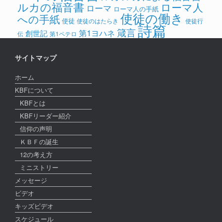
ルカの福音書
ローマ人
ローマ
ローマ人の手紙
使徒の働き
への手紙
使徒
使徒のはたらき
使徒行
詩篇
箴言
第1ヨハネ
創世記
伝
第1ペテロ
サイトマップ
ホーム
KBFについて
KBFとは
KBFリーダー紹介
信仰の声明
ＫＢＦの誕生
12の考え方
ミニストリー
メッセージ
ビデオ
キッズビデオ
スケジュール