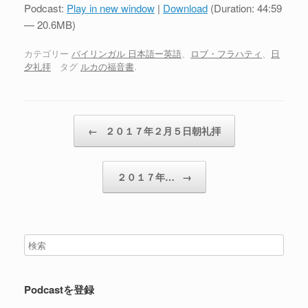
プ
Podcast:
Play in new window
|
Download
(Duration: 44:59
レ
— 20.6MB)
ー
ヤ
カテゴリー
バイリンガル 日本語ー英語
、
ロブ・フラハティ
、
日
夕礼拝
タグ
ルカの福音書
.
ー
投稿ナビゲーション
←
２０１７年２月５日朝礼拝
２０１７年…
→
Podcastを登録