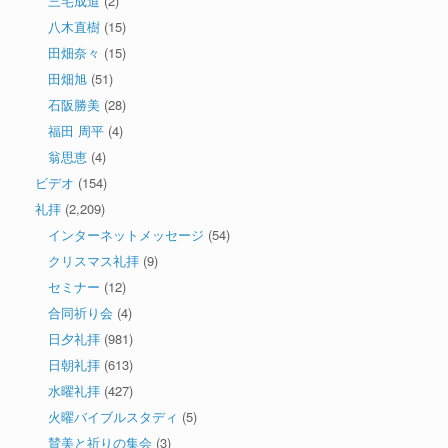
三宅成道
(2)
八木直樹
(15)
田畑奈々
(15)
田畑旭
(51)
石阪勝美
(28)
福田 周平
(4)
翁思恵
(4)
ビデオ
(154)
礼拝
(2,209)
インターネットメッセージ
(54)
クリスマス礼拝
(9)
セミナー
(12)
合同祈り会
(4)
日夕礼拝
(981)
日朝礼拝
(613)
水曜礼拝
(427)
火曜バイブルスタディ
(5)
賛美と祈りの集会
(3)