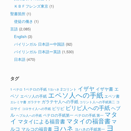
ＫＢＦフレンズ東京
(1)
聖書箇所
(1)
使徒の働き
(1)
言語
(2,085)
English
(3)
バイリンガル 日本語ー中国語
(92)
バイリンガル 日本語ー英語
(1,530)
日本語
(470)
タグ
イザヤ
イザヤ書
エ
1ペテロの手紙
2コリント
1 ペテロ
1ヨハネ
エペソ人への手紙
ペソ
エペソ人の手紙
エペソ書
ガラテヤ人への手紙
コ
ガラテヤ
コリント人への手紙第二
エレミヤ書
ピリピ人への手紙
ヘブ
ピリピ
ロサイ
コロサイ人への手紙
マタ
ル
ペテロの手紙第一
ペテロの手紙 第一
ヘブル人への手紙
イ
マタイの福音書
マタイによる福音書
マ
ヨ
ヨハネ
ルコ
マルコの福音書
ヨハネの手紙第一