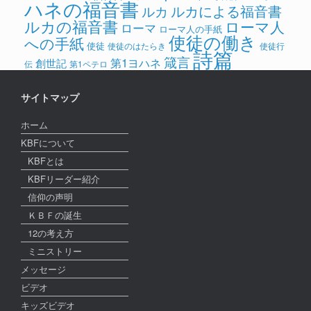
ハネの福音書
ルカによる福音書
ルカ
ルカの福音書
ローマ人
ローマ
ローマ人の手紙
使徒の働き
への手紙
使徒
使徒のはたらき
使徒行
詩篇
箴言
第1ヨハネ
創世記
伝
第1ペテロ
サイトマップ
ホーム
KBFについて
KBFとは
KBFリーダー紹介
信仰の声明
ＫＢＦの誕生
12の考え方
ミニストリー
メッセージ
ビデオ
キッズビデオ