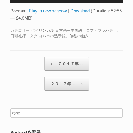
声
プ
Podcast:
Play in new window
|
Download
(Duration: 52:55
レ
— 24.3MB)
ー
ヤ
カテゴリー
バイリンガル 日本語ー中国語
、
ロブ・フラハティ
、
日朝礼拝
タグ
ヨハネの黙示録
、
使徒の働き
.
ー
投稿ナビゲーション
←
２０１７年…
２０１７年…
→
Podcastを登録