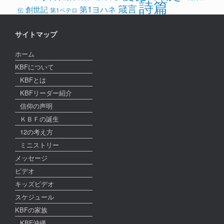
詩篇
箴言
第1ヨハネ
創世記
伝
第1ペテロ
サイトマップ
ホーム
KBFについて
KBFとは
KBFリーダー紹介
信仰の声明
ＫＢＦの誕生
12の考え方
ミニストリー
メッセージ
ビデオ
キッズビデオ
スケジュール
KBFの家族
KBF沖縄