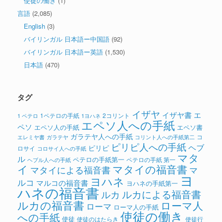
使徒の働き
(1)
言語
(2,085)
English
(3)
バイリンガル 日本語ー中国語
(92)
バイリンガル 日本語ー英語
(1,530)
日本語
(470)
タグ
イザヤ
イザヤ書
エ
1ペテロの手紙
2コリント
1 ペテロ
1ヨハネ
エペソ人への手紙
ペソ
エペソ人の手紙
エペソ書
ガラテヤ人への手紙
コ
ガラテヤ
コリント人への手紙第二
エレミヤ書
ピリピ人への手紙
ヘブ
ピリピ
ロサイ
コロサイ人への手紙
マタ
ル
ペテロの手紙第一
ペテロの手紙 第一
ヘブル人への手紙
イ
マタイの福音書
マタイによる福音書
マ
ヨ
ヨハネ
ルコ
マルコの福音書
ヨハネの手紙第一
ハネの福音書
ルカによる福音書
ルカ
ルカの福音書
ローマ人
ローマ
ローマ人の手紙
使徒の働き
への手紙
使徒
使徒のはたらき
使徒行