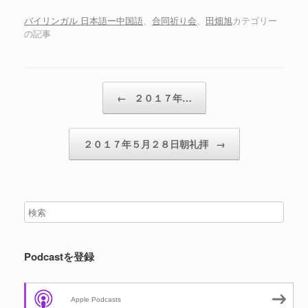
ー
ヤ
バイリンガル 日本語ー中国語
、
合同祈り会
、
田畑旭
カテゴリー
の記事
ー
投稿ナビゲーション
←
２０１７年…
２０１７年５月２８日朝礼拝
→
Podcastを登録
Apple Podcasts