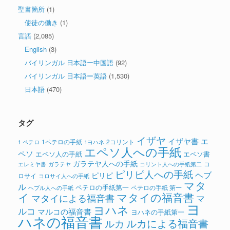
聖書箇所
(1)
使徒の働き
(1)
言語
(2,085)
English
(3)
バイリンガル 日本語ー中国語
(92)
バイリンガル 日本語ー英語
(1,530)
日本語
(470)
タグ
イザヤ
イザヤ書
エ
1ペテロの手紙
2コリント
1 ペテロ
1ヨハネ
エペソ人への手紙
ペソ
エペソ人の手紙
エペソ書
ガラテヤ人への手紙
コ
ガラテヤ
コリント人への手紙第二
エレミヤ書
ピリピ人への手紙
ヘブ
ピリピ
ロサイ
コロサイ人への手紙
マタ
ル
ペテロの手紙第一
ペテロの手紙 第一
ヘブル人への手紙
イ
マタイの福音書
マタイによる福音書
マ
ヨ
ヨハネ
ルコ
マルコの福音書
ヨハネの手紙第一
ハネの福音書
ルカによる福音書
ルカ