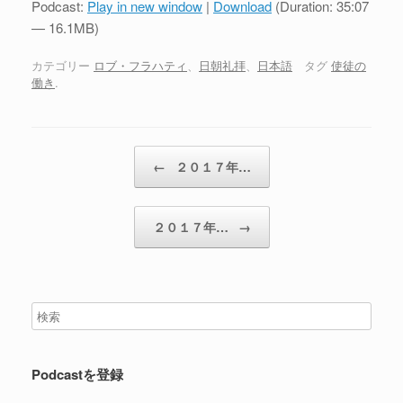
Podcast:
Play in new window
|
Download
(Duration: 35:07
レ
— 16.1MB)
ー
ヤ
カテゴリー
ロブ・フラハティ
、
日朝礼拝
、
日本語
タグ
使徒の
働き
.
ー
投稿ナビゲーション
←
２０１７年…
２０１７年…
→
Podcastを登録