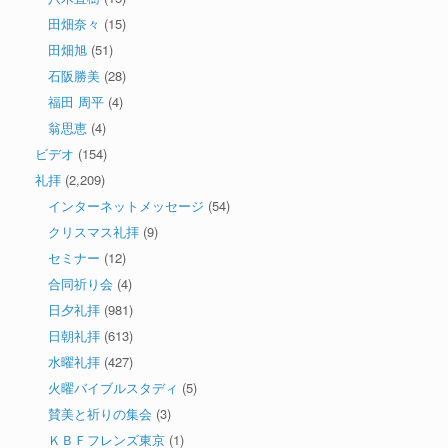
田畑奈々
(15)
田畑旭
(51)
石阪勝美
(28)
福田 周平
(4)
翁思恵
(4)
ビデオ
(154)
礼拝
(2,209)
インターネットメッセージ
(54)
クリスマス礼拝
(9)
セミナー
(12)
合同祈り会
(4)
日夕礼拝
(981)
日朝礼拝
(613)
水曜礼拝
(427)
火曜バイブルスタディ
(5)
賛美と祈りの集会
(3)
ＫＢＦフレンズ東京
(1)