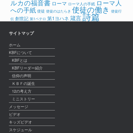
ルカの福音書
ローマ人
ローマ
ローマ人の手紙
使徒の働き
への手紙
使徒
使徒のはたらき
使徒行
詩篇
箴言
第1ヨハネ
創世記
伝
第1ペテロ
サイトマップ
ホーム
KBFについて
KBFとは
KBFリーダー紹介
信仰の声明
ＫＢＦの誕生
12の考え方
ミニストリー
メッセージ
ビデオ
キッズビデオ
スケジュール