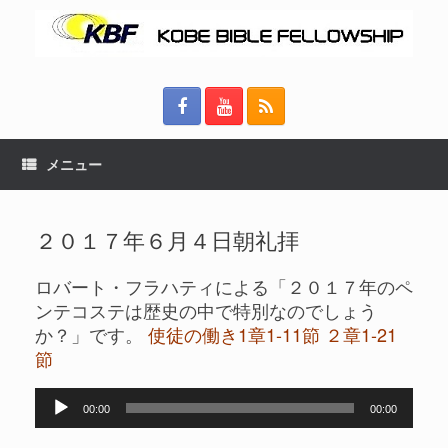
メニュー
２０１７年６月４日朝礼拝
ロバート・フラハティによる「２０１７年のペ
ンテコステは歴史の中で特別なのでしょう
か？」です。
使徒の働き1章1-11節 ２章1-21
節
音
00:00
00:00
声
プ