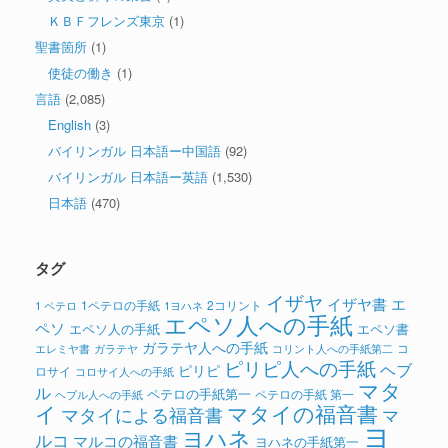
ＫＢＦフレンズ東京
(1)
聖書箇所
(1)
使徒の働き
(1)
言語
(2,085)
English
(3)
バイリンガル 日本語ー中国語
(92)
バイリンガル 日本語ー英語
(1,530)
日本語
(470)
タグ
イザヤ
イザヤ書
エ
1ペテロの手紙
2コリント
1 ペテロ
1ヨハネ
エペソ人への手紙
ペソ
エペソ人の手紙
エペソ書
ガラテヤ人への手紙
コ
ガラテヤ
コリント人への手紙第二
エレミヤ書
ピリピ人への手紙
ヘブ
ピリピ
ロサイ
コロサイ人への手紙
マタ
ル
ペテロの手紙第一
ペテロの手紙 第一
ヘブル人への手紙
イ
マタイの福音書
マタイによる福音書
マ
ヨ
ヨハネ
ルコ
マルコの福音書
ヨハネの手紙第一