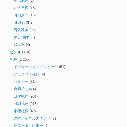
三宅成道
(2)
八木直樹
(15)
田畑奈々
(15)
田畑旭
(51)
石阪勝美
(28)
福田 周平
(4)
翁思恵
(4)
ビデオ
(154)
礼拝
(2,209)
インターネットメッセージ
(54)
クリスマス礼拝
(9)
セミナー
(12)
合同祈り会
(4)
日夕礼拝
(981)
日朝礼拝
(613)
水曜礼拝
(427)
火曜バイブルスタディ
(5)
賛美と祈りの集会
(3)