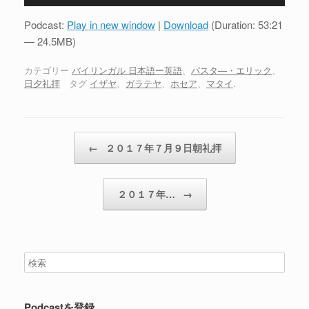
声
プ
Podcast:
Play in new window
|
Download
(Duration: 53:21
レ
— 24.5MB)
ー
ヤ
カテゴリー
バイリンガル 日本語ー英語
、
パスタ―・エリック
、
日夕礼拝
タグ
イザヤ
、
ガラテヤ
、
ホセア
、
マタイ
.
ー
投稿ナビゲーション
←
２０１７年７月９日朝礼拝
２０１７年…
→
Podcastを登録