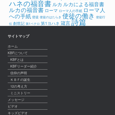
ハネの福音書
ルカによる福音書
ルカ
ルカの福音書
ローマ人
ローマ
ローマ人の手紙
使徒の働き
への手紙
使徒
使徒のはたらき
使徒行
詩篇
箴言
第1ヨハネ
創世記
伝
第1ペテロ
サイトマップ
ホーム
KBFについて
KBFとは
KBFリーダー紹介
信仰の声明
ＫＢＦの誕生
12の考え方
ミニストリー
メッセージ
ビデオ
キッズビデオ